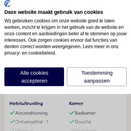
het Gardameer. Dit hotel is ook het ideale vertrekpunt
Deze website maakt gebruik van cookies
voor wandel- en fietstochten.
Wij gebruiken cookies om onze website goed te laten
Overige informatie
werken, inzicht te krijgen in het gebruik van de website en
Lees meer
officiële classificatie: 4 sterren
onze content en aanbiedingen beter af te stemmen op jouw
onze classificatie: 4 sterren
interesses. Ook zorgen cookies ervoor dat functies van
totaal aantal kamers/ appartementen: 60
derden correct worden weergegeven. Lees meer in ons
privacy- en cookiebeleid.
het hoofdgebouw heeft 3 verdiepingen inclusief
Faciliteiten
begane grond en een lift
voltage: 230 volt
Alle cookies
Toestemming
Gebouwinformatie
Betalingsmogelijkheden
Kamers
accepteren
aanpassen
Aantal kamers (totaal)
Visa Card
2-persoonskamer, Junior Suite Balkon, 2-4 pers
: 60
MasterCard
Algemeen
airco
Hoteluitrusting
Kamer
telefoon
Airconditioning
Badkamer
gratis wifi
Ontvangsthal : 1
Douche
tv
Liften : 1
Haardroger