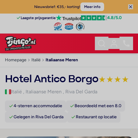
Nieuwsbrief: €35,- korting!
Meer info
4.8
/5.0
Laagste prijsgarantie
Homepage
Italië
Italiaanse Meren
Hotel Antico Borgo
★
★
★
★
Italië
,
Italiaanse Meren
,
Riva Del Garda
4-sterren accommodatie
Beoordeeld met een 8.0
Gelegen in Riva Del Garda
Restaurant op locatie