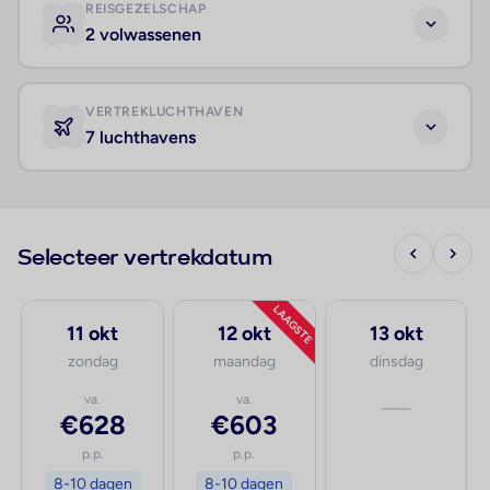
REISGEZELSCHAP
2 volwassenen
VERTREKLUCHTHAVEN
7 luchthavens
Selecteer vertrekdatum
LAAGSTE
11 okt
12 okt
13 okt
zondag
maandag
dinsdag
va.
va.
—
€628
€603
p.p.
p.p.
8-10 dagen
8-10 dagen