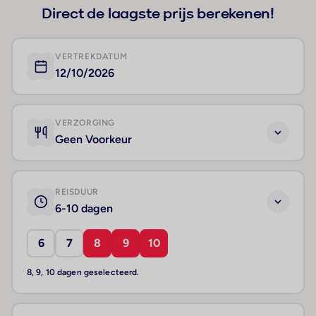
Direct de laagste prijs berekenen!
VERTREKDATUM
12/10/2026
VERZORGING
Geen Voorkeur
REISDUUR
6-10 dagen
6
7
8
9
10
8, 9, 10 dagen geselecteerd.