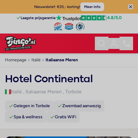
Nieuwsbrief: €35,- korting!
Meer info
4.8
/5.0
Laagste prijsgarantie
Homepage
Italië
Italiaanse Meren
Hotel Continental
Italië
,
Italiaanse Meren
,
Torbole
Gelegen in Torbole
Zwembad aanwezig
Spa & wellness
Gratis WiFi