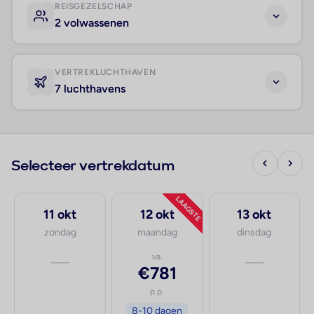
REISGEZELSCHAP
2 volwassenen
VERTREKLUCHTHAVEN
7 luchthavens
Selecteer vertrekdatum
LAAGSTE
11 okt
12 okt
13 okt
zondag
maandag
dinsdag
—
va.
—
€781
p.p.
8-10 dagen