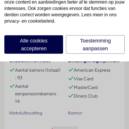
onze content en aanbiedingen beter af te stemmen op jouw
jacuz kamer (buiten)
interesses. Ook zorgen cookies ervoor dat functies van
sauna
derden correct worden weergegeven. Lees meer in ons
Lees meer
privacy- en cookiebeleid.
Sport & Activiteiten
fitnessfaciliteiten
tafeltennis
Alle cookies
Toestemming
Faciliteiten
accepteren
aanpassen
Entertainment
livemuziek
Gebouwinformatie
Betalingsmogelijkheden
Overige informatie
Aantal kamers (totaal)
American Express
officiële classificatie: 4 sterren
: 93
Visa Card
onze classificatie: 4 sterren
Aantal
MasterCard
totaal aantal kamers/ appartementen: 97
eenpersoonskamers :
Diners Club
het hoofdgebouw heeft 5 verdiepingen inclusief
14
begane grond en 2 liften
Hoteluitrusting
Kamer
Kamers
Airconditioning
Douche
2-persoonskamer, Classic, 2-2 pers