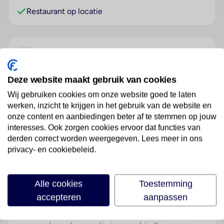
Restaurant op locatie
Over dit hotel
Deze website maakt gebruik van cookies
Starhotels President
Wij gebruiken cookies om onze website goed te laten
werken, inzicht te krijgen in het gebruik van de website en
Italië
· Italiaanse Rivièra
· Genua
onze content en aanbiedingen beter af te stemmen op jouw
interesses. Ook zorgen cookies ervoor dat functies van
Ligging
derden correct worden weergegeven. Lees meer in ons
Dit luxe hotel bevindt zich in de zakelijke wijk en is
privacy- en cookiebeleid.
niet ver van het station en het park. De luchthaven
bereikt u na ongeveer 11 kilometer.
Alle cookies
Toestemming
Hotelfaciliteiten
accepteren
aanpassen
Het hotel beschikt over 8 suites en 194
tweepersoonskamers en over 2 liften. Het vriendelijke