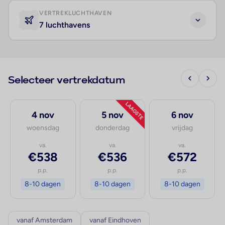
VERTREKLUCHTHAVEN
7 luchthavens
Selecteer vertrekdatum
LAAGSTE
4 nov
5 nov
6 nov
woensdag
donderdag
vrijdag
va.
va.
va.
€538
€536
€572
p.p.
p.p.
p.p.
8-10 dagen
8-10 dagen
8-10 dagen
vanaf Amsterdam
vanaf Eindhoven