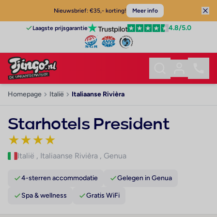
Nieuwsbrief: €35,- korting!
Meer info
4.8
/5.0
Laagste prijsgarantie
Homepage
Italië
Italiaanse Rivièra
Starhotels President
★
★
★
★
Italië
,
Italiaanse Rivièra
,
Genua
4-sterren accommodatie
Gelegen in Genua
Spa & wellness
Gratis WiFi