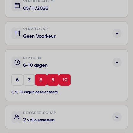
VERTREKDATUM
05/11/2026
VERZORGING
Geen Voorkeur
REISDUUR
6-10 dagen
6
7
8
9
10
8, 9, 10 dagen geselecteerd.
REISGEZELSCHAP
2 volwassenen