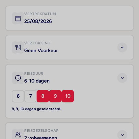
VERTREKDATUM
25/08/2026
VERZORGING
Geen Voorkeur
REISDUUR
6-10 dagen
6
7
8
9
10
8, 9, 10 dagen geselecteerd.
REISGEZELSCHAP
2 volwassenen