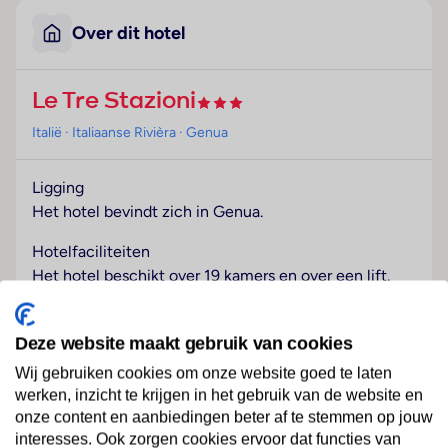
Over dit hotel
Le Tre Stazioni
Italië
· Italiaanse Rivièra
· Genua
Ligging
Het hotel bevindt zich in Genua.
Hotelfaciliteiten
Het hotel beschikt over 19 kamers en over een lift.
Het vriendelijke personeel aan de receptie is graag bij
alle vragen behulpzaam. Via Wi-Fi hebben de gasten
Deze website maakt gebruik van cookies
toegang tot het internet. De gasten die met de auto
komen, kunnen in een garage of op de parkeerplaats
Wij gebruiken cookies om onze website goed te laten
parkeren.
werken, inzicht te krijgen in het gebruik van de website en
onze content en aanbiedingen beter af te stemmen op jouw
Lees meer
Kamers
interesses. Ook zorgen cookies ervoor dat functies van