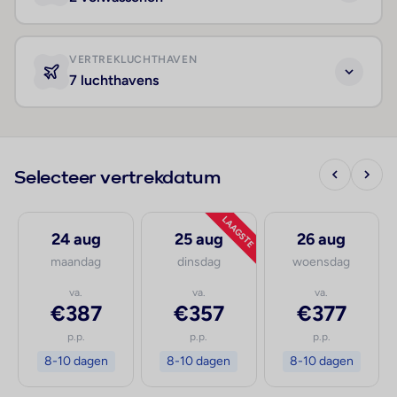
VERTREKLUCHTHAVEN
7 luchthavens
Selecteer vertrekdatum
LAAGSTE
24 aug
25 aug
26 aug
maandag
dinsdag
woensdag
va.
va.
va.
€387
€357
€377
p.p.
p.p.
p.p.
8-10 dagen
8-10 dagen
8-10 dagen