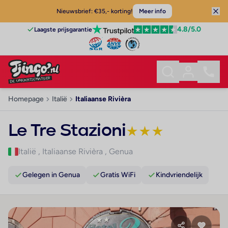
Nieuwsbrief: €35,- korting!
Meer info
4.8
/5.0
Laagste prijsgarantie
Homepage
Italië
Italiaanse Rivièra
Le Tre Stazioni
★
★
★
Italië
,
Italiaanse Rivièra
,
Genua
Gelegen in Genua
Gratis WiFi
Kindvriendelijk