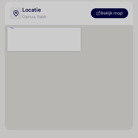
Badkamer
Ontbijtbuffet
Locatie
Douche
Bekijk map
Genua
, Italië
Haardroger
Internetaansluiting
Airconditioning
(centraal geregeld)
Centrale verwarming
Lounge
Televisie
Tweepersoonsbed