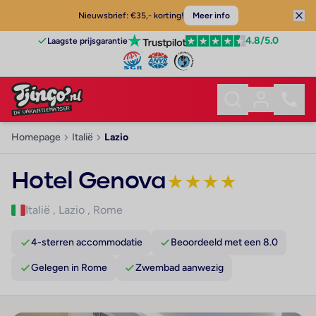
Nieuwsbrief: €35,- korting!
Meer info
4.8
/5.0
Laagste prijsgarantie
Homepage
Italië
Lazio
Hotel Genova
★
★
★
★
Italië
,
Lazio
,
Rome
4-sterren accommodatie
Beoordeeld met een 8.0
Gelegen in Rome
Zwembad aanwezig