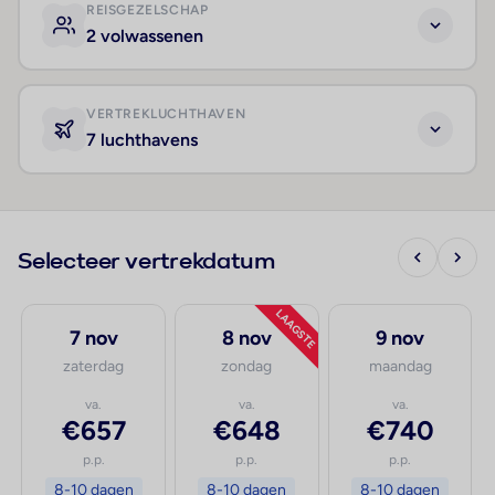
REISGEZELSCHAP
2 volwassenen
VERTREKLUCHTHAVEN
7 luchthavens
Selecteer vertrekdatum
LAAGSTE
7 nov
8 nov
9 nov
zaterdag
zondag
maandag
va.
va.
va.
€657
€648
€740
p.p.
p.p.
p.p.
8-10 dagen
8-10 dagen
8-10 dagen