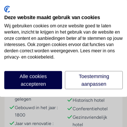
winkelen en sightseeingtours door deze eeuwige
stad. Beroemde bezienswaardigheden, zoals het
Deze website maakt gebruik van cookies
Colosseum of het Forum Romanum liggen slechts op
een steenworp afstand. Te voet kunt u deze
Wij gebruiken cookies om onze website goed te laten
historische plekken binnen ca. 5 min bereiken. De
werken, inzicht te krijgen in het gebruik van de website en
luchthaven Fiumicino ligt op ongeveer 21 km afstand
onze content en aanbiedingen beter af te stemmen op jouw
Lees meer
interesses. Ook zorgen cookies ervoor dat functies van
van het hotel.
derden correct worden weergegeven. Lees meer in ons
Hotelfaciliteiten
privacy- en cookiebeleid.
Het stadshotel werd in 1800 opgeleverd. De 9
Faciliteiten
eenpersoons- en de 83 tweepersoonskamers zijn
Alle cookies
Toestemming
verdeeld over 6 verdiepingen en zijn met een lift
Gebouwinformatie
Hoteltype
accepteren
aanpassen
bereikbaar. Het meertalig personeel bij de receptie in
de ontvangsthal is hulZwembadzichtaardig bij het in-
Aan een hoofdweg
Cityhotel
en uitchecken. Een garderobe, een bagagedepot, een
gelegen
Historisch hotel
kluis en een wisselkantoor bieden de nodige service.
Gebouwd in het jaar :
Conferentiehotel
Via Wi-Fi hebben de gasten toegang tot het internet.
1800
Gezinsvriendelijk
De tourdesk biedt ondersteuning bij het boeken van
Jaar van renovatie :
excursies. Het hotel beschikt over een aantal voor
hotel