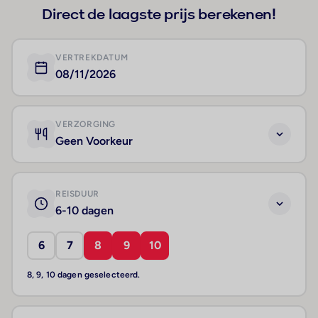
Direct de laagste prijs berekenen!
VERTREKDATUM
08/11/2026
VERZORGING
Geen Voorkeur
REISDUUR
6-10 dagen
6
7
8
9
10
8, 9, 10 dagen geselecteerd.