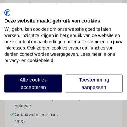
toeristen die de stad willen verkennen. In de directe
omgeving van het hotel zijn haltes van de metro en
ander openbaar vervoer en talrijke monumenten,
Deze website maakt gebruik van cookies
winkels, restaurants en cafés. .
Wij gebruiken cookies om onze website goed te laten
werken, inzicht te krijgen in het gebruik van de website en
Hotelfaciliteiten
onze content en aanbiedingen beter af te stemmen op jouw
In het jaar 1920 werd dit stadshotel gebouwd. De 11
Lees meer
interesses. Ook zorgen cookies ervoor dat functies van
eenpersoons- en de 41 tweepersoonskamers zijn
derden correct worden weergegeven. Lees meer in ons
verdeeld over 4 verdiepingen en zijn met een lift
privacy- en cookiebeleid.
bereikbaar. 24/24 staat de gasten meertalig personeel
(Engels, Duits, Frans) aan de receptie met raad en
Faciliteiten
daad bij, het in- en uitchecken is 24 uur per dag
Alle cookies
Toestemming
mogelijk. Een bagagedepot, een kluis en een
accepteren
aanpassen
Gebouwinformatie
Hoteltype
wisselkantoor behoren tot de faciliteiten van het
hotel. Via Wi-Fi hebben de gasten toegang tot het
Aan een hoofdweg
Cityhotel
internet. De tourdesk biedt ondersteuning bij het
gelegen
boeken van excursies. Het verblijf beschikt over
Gebouwd in het jaar :
meerdere voor gehandicapten toegankelijke
1920
vrijetijdsbestedingen. Voor gemoedelijke stemmingen