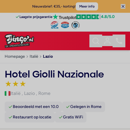
Nieuwsbrief: €35,- korting!
Meer info
4.8
/5.0
Laagste prijsgarantie
Homepage
Italië
Lazio
Hotel Giolli Nazionale
★
★
★
Italië
,
Lazio
,
Rome
Beoordeeld met een 10.0
Gelegen in Rome
Restaurant op locatie
Gratis WiFi