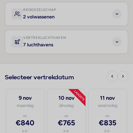
REISGEZELSCHAP
2 volwassenen
VERTREKLUCHTHAVEN
7 luchthavens
Selecteer vertrekdatum
LAAGSTE
9 nov
10 nov
11 nov
maandag
dinsdag
woensdag
va.
va.
va.
€840
€765
€835
p.p.
p.p.
p.p.