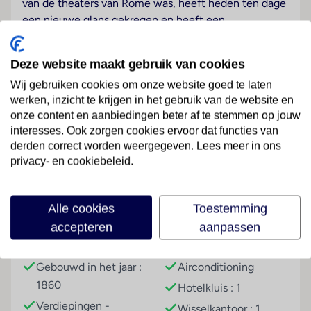
van de theaters van Rome was, heeft heden ten dage
een nieuwe glans gekregen en heeft een
vooraanstaande centrumligging op enkele passen van
de Spaanse trap, de Trevi-fontein, de
Deze website maakt gebruik van cookies
wereldberoemde winkelstraat Via Condotti en de
Wij gebruiken cookies om onze website goed te laten
mondaine modeboetieks van beroemde designers.
werken, inzicht te krijgen in het gebruik van de website en
Hotelfaciliteiten
onze content en aanbiedingen beter af te stemmen op jouw
interesses. Ook zorgen cookies ervoor dat functies van
Het verblijf bevindt zich in een historisch gebouw uit
Lees meer
derden correct worden weergegeven. Lees meer in ons
het jaar 1860. De 226 kamers, de 7 suites, de 63
privacy- en cookiebeleid.
eenpersoons- en de 102 tweepersoonskamers zijn
verdeeld over 6 verdiepingen en zijn met 2 liften
bereikbaar. Het vriendelijke personeel aan de receptie
Faciliteiten
Alle cookies
Toestemming
is graag bij alle vragen behulpzaam. Een garderobe,
accepteren
aanpassen
een bagagedepot, een kluis en een wisselkantoor
Gebouwinformatie
Hoteluitrusting
behoren tot de faciliteiten van het hotel. In het hotel
is Wi-Fi verkrijgbaar. De tourdesk biedt ondersteuning
Gebouwd in het jaar :
Airconditioning
bij het boeken van excursies. Het verblijf beschikt
1860
Hotelkluis : 1
over meerdere voor gehandicapten toegankelijke
Verdiepingen -
Wisselkantoor : 1