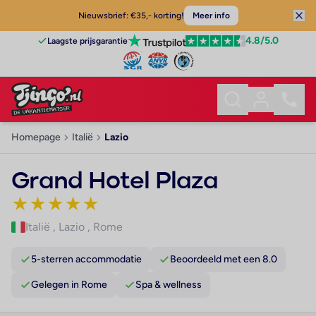
Nieuwsbrief: €35,- korting!
Meer info
4.8
/5.0
Laagste prijsgarantie
Homepage
Italië
Lazio
Grand Hotel Plaza
★
★
★
★
★
Italië
,
Lazio
,
Rome
5-sterren accommodatie
Beoordeeld met een 8.0
Gelegen in Rome
Spa & wellness