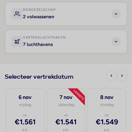
REISGEZELSCHAP
2 volwassenen
VERTREKLUCHTHAVEN
7 luchthavens
Selecteer vertrekdatum
LAAGSTE
6 nov
7 nov
8 nov
vrijdag
zaterdag
zondag
va.
va.
va.
€1.561
€1.541
€1.549
p.p.
p.p.
p.p.