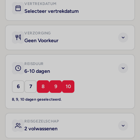
VERTREKDATUM
Selecteer vertrekdatum
VERZORGING
Geen Voorkeur
REISDUUR
6-10 dagen
6
7
8
9
10
8, 9, 10 dagen geselecteerd.
REISGEZELSCHAP
2 volwassenen