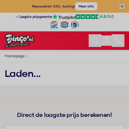
Nieuwsbrief: €35,- korting!
Meer info
4.8
/5.0
Laagste prijsgarantie
Homepage
Laden...
Direct de laagste prijs berekenen!