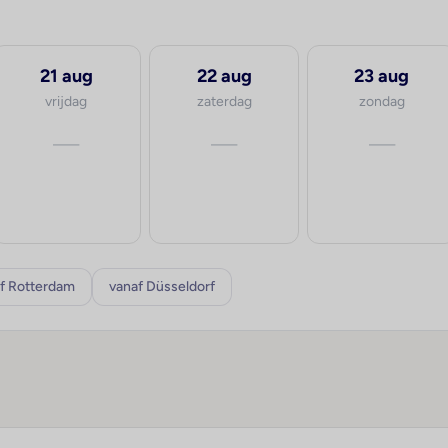
21 aug
22 aug
23 aug
vrijdag
zaterdag
zondag
—
—
—
f Rotterdam
vanaf Düsseldorf