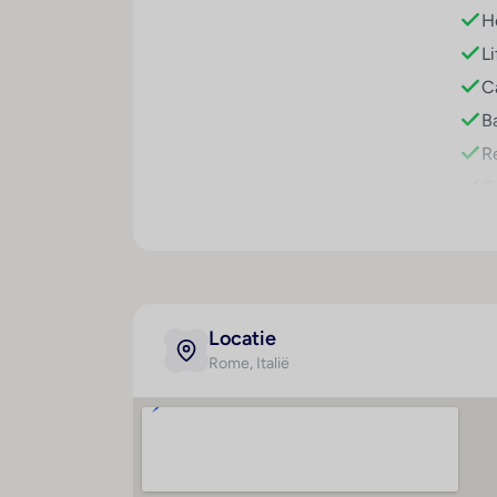
Sport/entertainment
Ho
De vakantiegangers kunnen op het terras 
Li
client nof 125551
Ca
Eten en drinken
Ba
Er is een grote keuze uit gastronomische v
Re
middagmaaltijd geserveerd. Dieetgerechten
C
I
W
M
P
Locatie
P
Rome
, Italië
T
T
g
Hygiëne