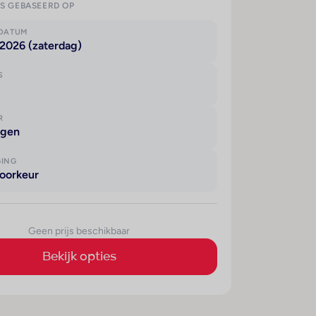
IS GEBASEERD OP
KDATUM
 2026 (zaterdag)
S
R
agen
GING
oorkeur
Geen prijs beschikbaar
Bekijk opties