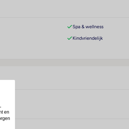
Spa & wellness
Kindvriendelijk
,
nt en
orgen