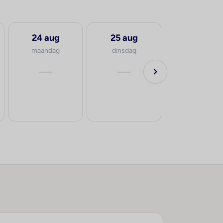
24 aug
25 aug
maandag
dinsdag
—
—