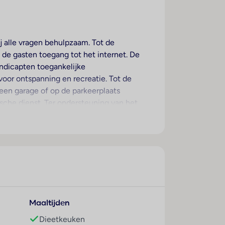
ij alle vragen behulpzaam. Tot de
 de gasten toegang tot het internet. De
andicapten toegankelijke
 voor ontspanning en recreatie. Tot de
een garage of op de parkeerplaats
sche dienst. Ter ondersteuning van het
anaf het balkon of het terras van het
xtra bedden kunnen worden aangevraagd.
televisie en Wi-Fi (kosteloos)
tra comfort in de badkamers zorgen
eken. Het hotel beschikt over gezinskamers
Maaltijden
Dieetkeuken