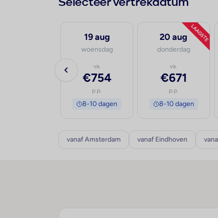
Selecteer vertrekdatum
LAAGSTE
18 aug
19 aug
20 aug
dinsdag
woensdag
donderdag
va.
va.
va.
€701
€754
€671
p.p.
p.p.
p.p.
8-10 dagen
8-10 dagen
8-10 dagen
vanaf Amsterdam
vanaf Eindhoven
vana