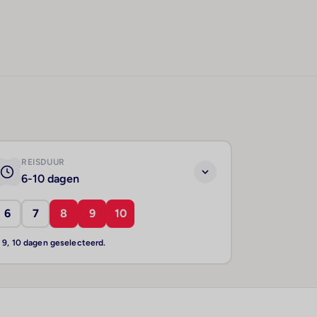
REISDUUR
6-10 dagen
6
7
8
9
10
, 9, 10 dagen geselecteerd.