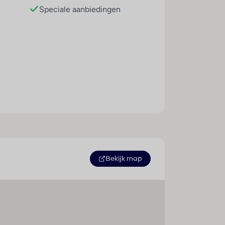
Speciale aanbiedingen
ltilingual, powered by www.giata.com for
r. Iedere dag worden ontbijt en
t verblijf speciale menu's beschikbaar.
Bekijk map