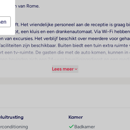
 centrum van Rome.
sen
een lift. Het vriendelijke personeel aan de receptie is graag b
gagedepot, een kluis en een drankenautomaat. Via Wi-Fi hebben
en van excursies. Het verblijf beschikt over meerdere voor geh
faciliteiten zijn beschikbaar. Buiten biedt een tuin extra ruimte
rt een tv-ruimte. De gasten die met de auto komen, kunnen in 
gen bevinden zich een 24-uurs beveiligingsdienst en een medi
Lees meer
voor een prettig luchtklimaat in de kamers. De gasten kunnen v
beschikken over een tweepersoonsbed of een queensize bed. E
n de gasten biedt een kluis. Bovendien zijn een telefoon, een 
t een douche en een bidet, vinden de gasten een föhn. Voor ex
stoelvriendelijke kamers met een barrièrevrije badkamer te bo
luitrusting
Kamer
irconditioning
Badkamer