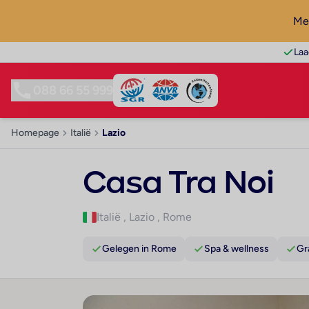
Mel
Laa
088 66 55 999
Homepage
Italië
Lazio
Casa Tra Noi
Italië
,
Lazio
,
Rome
Gelegen in Rome
Spa & wellness
Gr