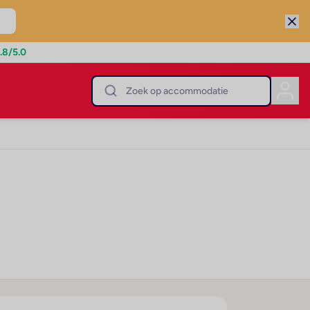
.8
/5.0