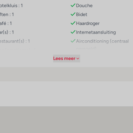
telkluis : 1
Douche
van het mooie weer genieten. Copyright GIATA 2004 - 2025. Mu
ften : 1
Bidet
fé : 1
Haardroger
r(s) : 1
Internetaansluiting
oorzieningen zoals bv. een restaurant, een koffiehuis en een ba
staurant(s) : 1
Airconditioning (centraal
 en kindermenu's worden op aanvraag bereid. Daarnaast stelt he
geregeld)
onferentiezaal : 1
Centrale verwarming
Lees meer
nternetaansluiting
Kluis
iFi hotspot
Balkon of terras
edische dienst
Televisie
arkeerplaats
Tweepersoonsbed
arkeergarage
Rolstoeltoegankelijk
v-lounge : 1
oegankelijk voor
ehandicapten