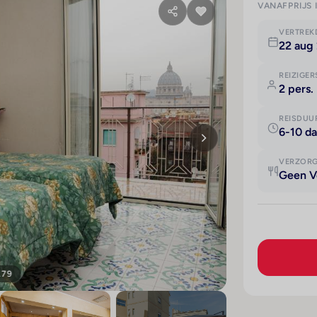
VANAFPRIJS 
VERTRE
22 aug
REIZIGER
2 pers.
REISDUU
6-10 d
VERZOR
Geen V
179