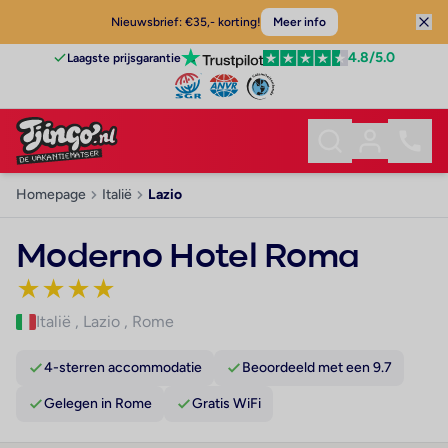
Nieuwsbrief: €35,- korting!
Meer info
4.8
/5.0
Laagste prijsgarantie
Homepage
Italië
Lazio
Moderno Hotel Roma
★
★
★
★
Italië
,
Lazio
,
Rome
4-sterren accommodatie
Beoordeeld met een 9.7
Gelegen in Rome
Gratis WiFi