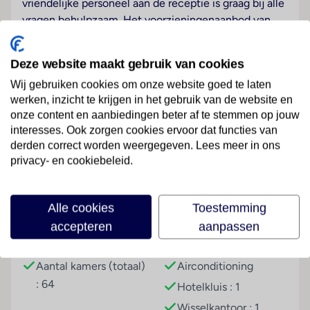
vriendelijke personeel aan de receptie is graag bij alle
vragen behulpzaam. Het voorzieningenaanbod van
het verblijf bevat een garderobe, een bagagedepot,
een kluis en een wisselkantoor. In het hotel is Wi-Fi
Deze website maakt gebruik van cookies
verkrijgbaar. De tourdesk biedt ondersteuning bij het
Wij gebruiken cookies om onze website goed te laten
boeken van excursies. Het hotel beschikt over
werken, inzicht te krijgen in het gebruik van de website en
meerdere voor gehandicapten toegankelijke
onze content en aanbiedingen beter af te stemmen op jouw
vrijetijdsbestedingen. Het verblijf beschikt over
interesses. Ook zorgen cookies ervoor dat functies van
faciliteiten voor rolstoelgebruikers. Er zijn ook
Lees meer
derden correct worden weergegeven. Lees meer in ons
winkels. Tot de overige voorzieningen van het hotel
privacy- en cookiebeleid.
behoort een tv-ruimte. De gasten die met de auto
komen, kunnen in een garage of op de parkeerplaats
Faciliteiten
parkeren. Onder de beschikbare voorzieningen
Alle cookies
Toestemming
bevinden zich een oppasservice, een Kinderopvang,
accepteren
aanpassen
een autoverhuur, een transferservice, kamerservice,
Gebouwinformatie
Hoteluitrusting
een wasservice, een muntwasserette en een eigen
Aantal kamers (totaal)
Airconditioning
shuttlebus. Sportieve gasten die het omliggende
: 64
landschap op de fiets willen verkennen, zullen de
Hotelkluis : 1
fietZeezichterhuur op prijs stellen. In het zakelijke
Wisselkantoor : 1