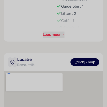
gedeelte (businesscenter) zijn fax en projector
Garderobe : 1
voorhanden.
Liften : 2
Kamers
Café : 1
Airconditioning en een verwarming zorgen voor een
Winkels : 1
aangename luchtcirculatie in de kamers. De kamers
Lees meer
Bar(s) : 1
beschikken over een tweepersoonsbed en een
slaapbank. Extra bedden kunnen worden aangevraagd.
Restaurant(s) : 1
Bovendien zijn een kluis, een minibar en een bureau
Conferentiezaal : 1
beschikbaar. Ook een mini-koelkast behoort tot de
Internetaansluiting
standaardvoorzieningen. Voor vakantiecomfort
Locatie
Bekijk map
WiFi hotspot
zorgen een telefoon, satelliettelevisie en Wi-Fi
Rome
, Italië
(kosteloos). De badkamers zijn uitgerust met een
Roomservice
douche en een bad. Een föhn, een make-upspiegel en
Wasservice
een telefoon zijn voor het gemak van de gasten
Fietsenverhuur
beschikbaar. Als extra service genieten de gasten in
Parkeerplaats
de badkamers van cosmetische producten. Er zijn ook
rolstoelvriendelijke kamers met barrièrevrije
Parkeergarage
badkamer beschikbaar. Het hotel beschikt over
Tv-lounge : 1