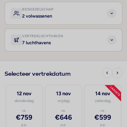
REISGEZELSCHAP
2 volwassenen
VERTREKLUCHTHAVEN
7 luchthavens
Selecteer vertrekdatum
LAAGSTE
12 nov
13 nov
14 nov
donderdag
vrijdag
zaterdag
va.
va.
va.
€759
€646
€599
p.p.
p.p.
p.p.