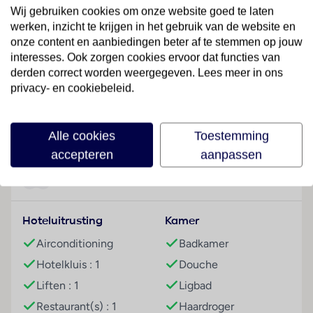
Hotelfaciliteiten
Wij gebruiken cookies om onze website goed te laten
Engels- en Franstalig personeel bij de receptie in de
werken, inzicht te krijgen in het gebruik van de website en
ontvangsthal is hulZwembadzichtaardig bij het in- en
onze content en aanbiedingen beter af te stemmen op jouw
uitchecken. Het voorzieningenaanbod van het hotel
interesses. Ook zorgen cookies ervoor dat functies van
bevat een bagagedepot, een kluis en een
derden correct worden weergegeven. Lees meer in ons
privacy- en cookiebeleid.
drankenautomaat. Via Wi-Fi hebben de gasten
toegang tot het internet. De tourdesk biedt
Lees meer
ondersteuning bij het boeken van excursies. Het
Alle cookies
Toestemming
verblijf beschikt over faciliteiten voor
accepteren
aanpassen
rolstoelgebruikers en een lift. Buiten biedt een tuin
extra ruimte voor ontspanning en recreatie. Om te
Faciliteiten
parkeren hebben de gasten de beschikking over een
garage en een parkeerplaats. Tot de aangeboden
Hoteluitrusting
Kamer
diensten horen een 24-uurs beveiligingsdienst, een
transferservice, kamerservice, een wasservice en een
Airconditioning
Badkamer
muntwasserette. De omgeving kan door de
Hotelkluis : 1
Douche
aanwezigheid van de fietZeezichterhuur ook op de
Liften : 1
Ligbad
fiets worden verkend. Gasten kunnen gratis van het
Restaurant(s) : 1
Haardroger
dagblad gebruikmaken. Ter ondersteuning van het