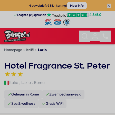
Nieuwsbrief: €35,- korting!
Meer info
4.8
/5.0
Laagste prijsgarantie
Homepage
Italië
Lazio
Hotel Fragrance St. Peter
★
★
★
Italië
,
Lazio
,
Rome
Gelegen in Rome
Zwembad aanwezig
Spa & wellness
Gratis WiFi