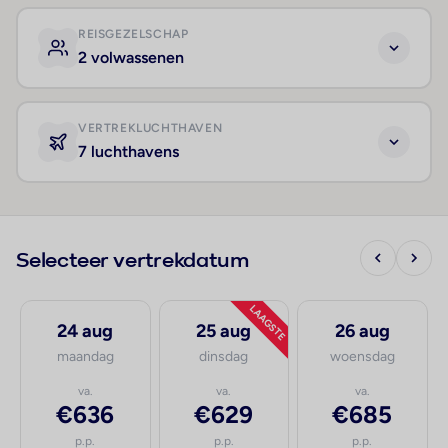
REISGEZELSCHAP
2 volwassenen
VERTREKLUCHTHAVEN
7 luchthavens
Selecteer vertrekdatum
LAAGSTE
24 aug
25 aug
26 aug
maandag
dinsdag
woensdag
va.
va.
va.
€636
€629
€685
p.p.
p.p.
p.p.