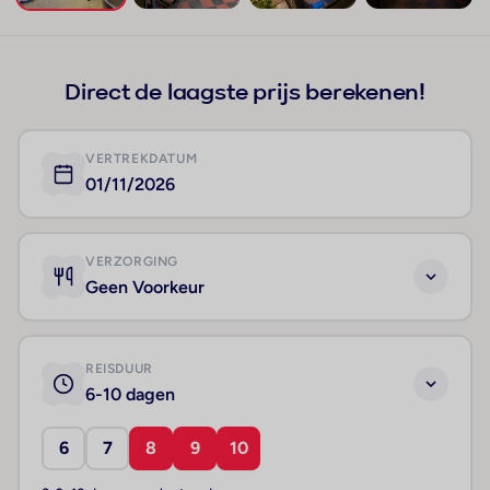
+247
Direct de laagste prijs berekenen!
VERTREKDATUM
01/11/2026
VERZORGING
Geen Voorkeur
REISDUUR
6-10 dagen
6
7
8
9
10