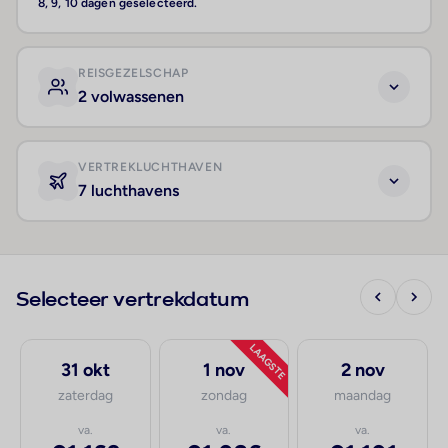
8, 9, 10 dagen geselecteerd.
REISGEZELSCHAP
2 volwassenen
VERTREKLUCHTHAVEN
7 luchthavens
Selecteer vertrekdatum
LAAGSTE
31 okt
1 nov
2 nov
zaterdag
zondag
maandag
va.
va.
va.