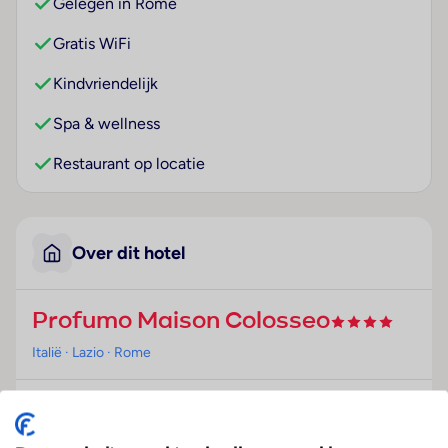
Gelegen in Rome
Gratis WiFi
Kindvriendelijk
Spa & wellness
Restaurant op locatie
Over dit hotel
Profumo Maison Colosseo
Italië
· Lazio
· Rome
Ligging
Deze B & B bevindt zich slechts 100 m van het