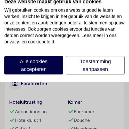
Deze website maakt gebruik van cookies
centrum van Rome verwijderd.
Wij gebruiken cookies om onze website goed te laten
Hotelfaciliteiten
werken, inzicht te krijgen in het gebruik van de website en
Het vriendelijke personeel aan de receptie is graag bij
onze content en aanbiedingen beter af te stemmen op jouw
alle vragen behulpzaam. Het verblijf is ingericht met
interesses. Ook zorgen cookies ervoor dat functies van
een bagagedepot, een kluis en een geldautomaat. In
derden correct worden weergegeven. Lees meer in ons
het hotel is Wi-Fi verkrijgbaar. De tourdesk biedt
privacy- en cookiebeleid.
ondersteuning bij het boeken van excursies. Er zijn
ook winkels. Tot de overige voorzieningen van het
Lees meer
Alle cookies
Toestemming
verblijf behoren een tv-ruimte en een bibliotheek.
accepteren
aanpassen
Onder de beschikbare voorzieningen bevinden zich
een oppasservice, een transferservice, kamerservice,
een wasservice, een kapper en een eigen shuttlebus.
Faciliteiten
Bij het zakendoen kan van het businesscenter gebruik
worden gemaakt en staat een fax ter beschikking.
Hoteluitrusting
Kamer
Kamers
Airconditioning
Badkamer
Airconditioning en een verwarming zorgen voor een
Hotelkluis : 1
Douche
aangename luchtcirculatie in de kamers. De kamers
beschikken over een tweepersoonsbed, een
Café : 1
Haardroger