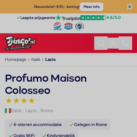
Nieuwsbrief: €35,- korting!
Meer info
4.8
/5.0
Laagste prijsgarantie
Homepage
Italië
Lazio
Profumo Maison
Colosseo
★
★
★
★
Italië
,
Lazio
,
Rome
4-sterren accommodatie
Gelegen in Rome
Gratis WiFi
Kindvriendelijk