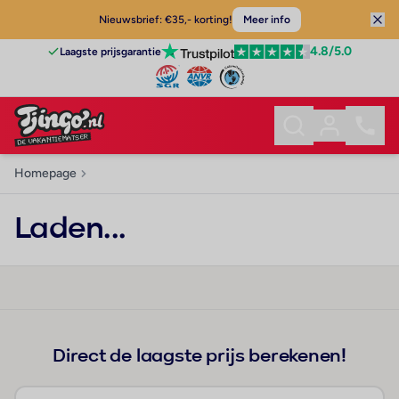
Nieuwsbrief: €35,- korting!
Meer info
4.8
/5.0
Laagste prijsgarantie
Homepage
Laden...
Direct de laagste prijs berekenen!