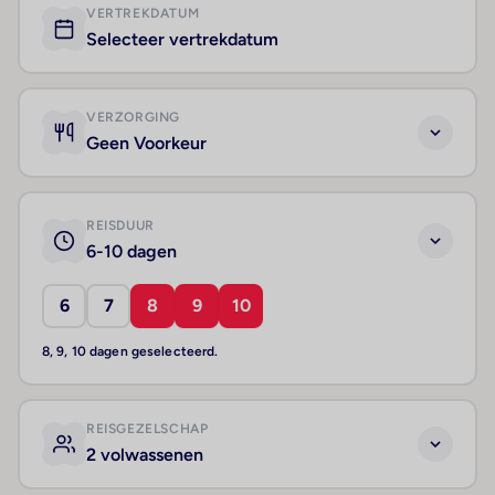
VERTREKDATUM
Selecteer vertrekdatum
VERZORGING
Geen Voorkeur
REISDUUR
6-10 dagen
6
7
8
9
10
8, 9, 10 dagen geselecteerd.
REISGEZELSCHAP
2 volwassenen