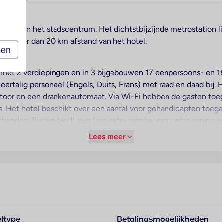
 min van het stadscentrum. Het dichtstbijzijnde metrostation l
ts meer dan 20 km afstand van het hotel.
sen
met 2 verdiepingen en in 3 bijgebouwen 17 eenpersoons- en 1
ertalig personeel (Engels, Duits, Frans) met raad en daad bij. H
toor en een drankenautomaat. Via Wi-Fi hebben de gasten toega
. Het hotel beschikt over een aantal voor gehandicapten toegan
oorhanden. Buiten biedt een tuin extra ruimte voor ontspanning 
 een tv-ruimte. De gasten die met de auto komen, kunnen in ee
Lees meer
verhuur, een medische dienst, kamerservice en een wasservice
rhanden.
oor een prettig luchtklimaat in de kamers. Balkon of terras be
geruste kamers beschikken over een tweepersoonsbed, een que
een bureau beschikbaar. Voor vakantiecomfort zorgen een telefo
ltype
Betalingsmogelijkheden