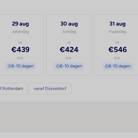
29 aug
30 aug
31 aug
zaterdag
zondag
maandag
va.
va.
va.
€439
€424
€546
p.p.
p.p.
p.p.
8-10 dagen
8-10 dagen
8-10 dagen
f Rotterdam
vanaf Düsseldorf