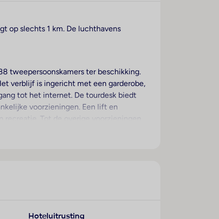
igt op slechts 1 km. De luchthavens
88 tweepersoonskamers ter beschikking.
et verblijf is ingericht met een garderobe,
ng tot het internet. De tourdesk biedt
kelijke voorzieningen. Een lift en
en recreatie. Tot de overige voorzieningen
n garage of op de parkeerplaats parkeren.
. In het zakelijke gedeelte
hoort tot de standaardinrichting van de
ensize bed of een kingsize bed.
on met directe buitenlijn, een tv met
Hoteluitrusting