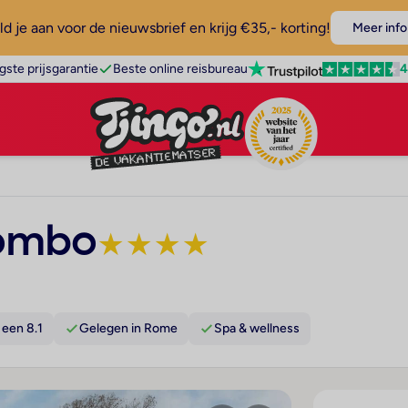
d je aan voor de nieuwsbrief en krijg €35,- korting!
Meer info
4
gste prijsgarantie
Beste online reisbureau
lombo
★
★
★
★
een 8.1
Gelegen in Rome
Spa & wellness