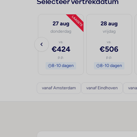
Selecteer vertrekdatum
LAAGSTE
26 aug
27 aug
28 aug
woensdag
donderdag
vrijdag
va.
va.
va.
€498
€424
€506
p.p.
p.p.
p.p.
8-10 dagen
8-10 dagen
8-10 dagen
vanaf Amsterdam
vanaf Eindhoven
vana