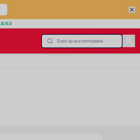
.8
/5.0