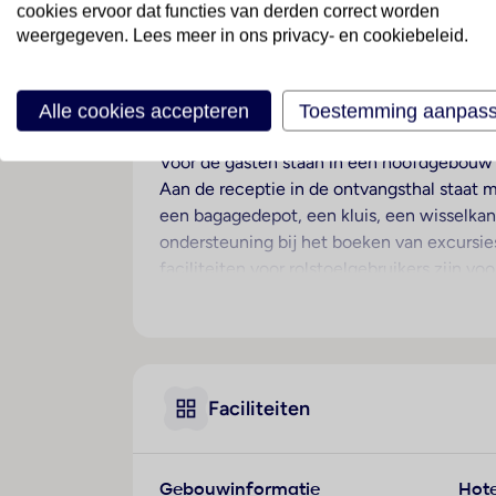
cookies ervoor dat functies van derden correct worden
weergegeven. Lees meer in ons privacy- en cookiebeleid.
Ligging
Dit stadshotel bevindt zich op ongeveer 25
Fiuminico en Ciampino bevinden zich op ie
Alle cookies accepteren
Toestemming aanpas
Hotelfaciliteiten
Voor de gasten staan in een hoofdgebouw 
Aan de receptie in de ontvangsthal staat me
een bagagedepot, een kluis, een wisselkan
ondersteuning bij het boeken van excursies
faciliteiten voor rolstoelgebruikers zijn v
van het hotel behoren een krantenkiosk en
Tot de aangeboden diensten horen een auto
(businesscenter) zijn fax en projector voo
Kamers
Faciliteiten
Airconditioning en een verwarming zorgen v
meeste kamers. De met vloerbedekking uit
Bovendien zijn een kluis, een minibar en 
Gebouwinformatie
Hote