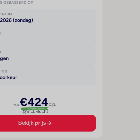
IS GEBASEERD OP
KDATUM
 2026 (zondag)
S
R
agen
GING
oorkeur
€424
p.p.
v.a.
incl. vlucht
Bekijk prijs