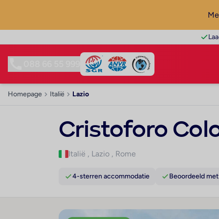
Mel
Laa
088 66 55 999
Homepage
Italië
Lazio
Cristoforo Co
Italië
,
Lazio
,
Rome
4-sterren accommodatie
Beoordeeld met 