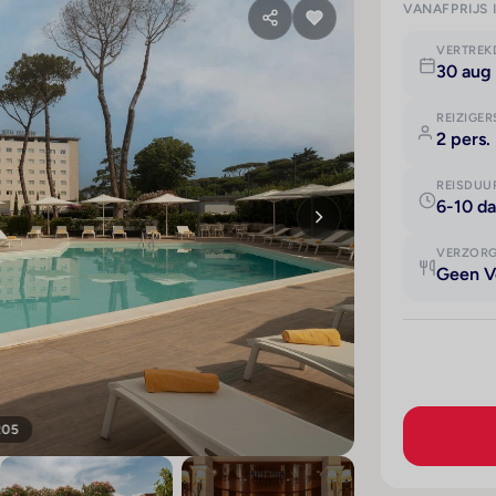
VANAFPRIJS 
VERTRE
30 aug
REIZIGER
2 pers.
REISDUU
6-10 d
VERZOR
Geen V
205