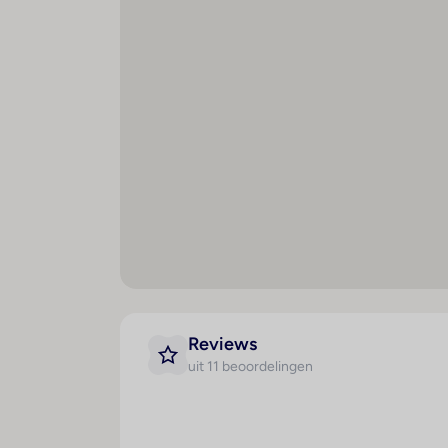
Kamer
Maal
Badkamer
H
Douche
V
Ligbad
O
Haardroger
L
Telefoon
L
Reviews
uit 11 beoordelingen
Satelliet/kabeltelevisie
D
Internetaansluiting
Di
Minibar
D