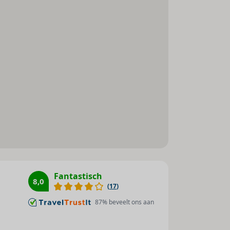
Parkeerplaats
Parkeergarage
Tv-lounge : 1
Toegankelijk voor
gehandicapten
Afstanden
Winkelmogelijkheden : 50 m
Bars / pubs : 1000 m
Openbaar vervoer : 50 m
Metrostation : 1000 m
Fantastisch
8,0
(
17
)
87
% beveelt ons aan