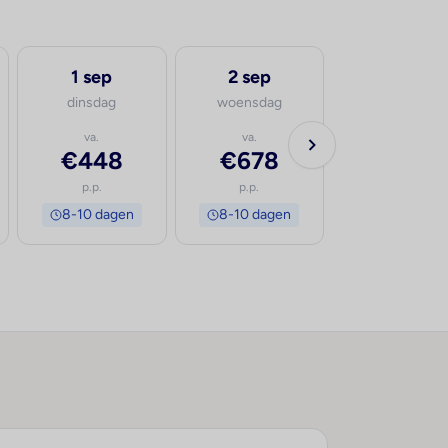
1 sep
2 sep
3 sep
dinsdag
woensdag
donderdag
va.
va.
va.
€448
€678
€505
p.p.
p.p.
p.p.
8-10 dagen
8-10 dagen
8-10 dage