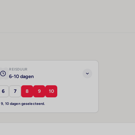
REISDUUR
6-10 dagen
6
7
8
9
10
, 9, 10 dagen geselecteerd.