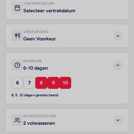
VERTREKDATUM
Selecteer vertrekdatum
VERZORGING
Geen Voorkeur
REISDUUR
6-10 dagen
6
7
8
9
10
8, 9, 10 dagen geselecteerd.
REISGEZELSCHAP
2 volwassenen