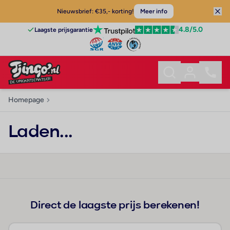
Nieuwsbrief: €35,- korting!
Meer info
4.8
/5.0
Laagste prijsgarantie
Homepage
Laden...
Direct de laagste prijs berekenen!