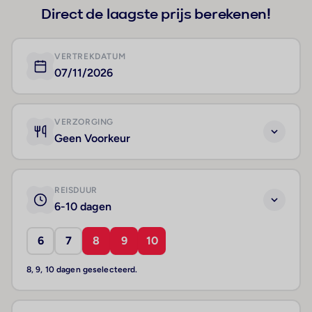
Direct de laagste prijs berekenen!
VERTREKDATUM
07/11/2026
VERZORGING
Geen Voorkeur
REISDUUR
6-10 dagen
6
7
8
9
10
8, 9, 10 dagen geselecteerd.