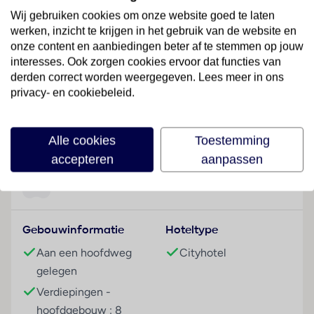
halte van het openbaar vervoer vindt u op ongeveer
Wij gebruiken cookies om onze website goed te laten
500 m afstand. Het vlieTuinzichteld Fiumicino ligt op
werken, inzicht te krijgen in het gebruik van de website en
ongeveer 25 km van het hotel.
onze content en aanbiedingen beter af te stemmen op jouw
interesses. Ook zorgen cookies ervoor dat functies van
Hotelfaciliteiten
derden correct worden weergegeven. Lees meer in ons
Het hotel biedt op 8 verdiepingen 106 niet-
privacy- en cookiebeleid.
rokerskamers die met een lift bereikbaar zijn.
Engelstalig personeel bij de receptie in de
Lees meer
ontvangsthal is hulZwembadzichtaardig bij het in- en
Alle cookies
Toestemming
uitchecken. Een bagagedepot, een kluis, een
accepteren
aanpassen
wisselkantoor, een geldautomaat en een
drankenautomaat bieden de nodige service. In de
Faciliteiten
openbare ruimtes is Wi-Fi verkrijgbaar. Het verblijf
beschikt over verschillende faciliteiten die voor
Gebouwinformatie
Hoteltype
gehandicapten toegankelijk zijn. Het hotel beschikt
over faciliteiten voor rolstoelgebruikers. Een
Aan een hoofdweg
Cityhotel
souvenirwinkel en andere winkels zijn voorhanden om
gelegen
heerlijk te winkelen of te flaneren. Buiten biedt een
Verdiepingen -
tuin extra ruimte voor ontspanning en recreatie. Tot
hoofdgebouw : 8