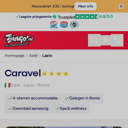
Nieuwsbrief: €35,- korting!
Meer info
4.8
/5.0
Laagste prijsgarantie
Homepage
Italië
Lazio
Caravel
★
★
★
★
Italië
,
Lazio
,
Rome
4-sterren accommodatie
Gelegen in Rome
Zwembad aanwezig
Spa & wellness