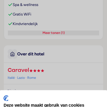
Spa & wellness
Gratis WiFi
Kindvriendelijk
Meer tonen (1)
Over dit hotel
Caravel
Italië
· Lazio
· Rome
Ligging
Dit hotel ligt op ongeveer 3 km van de historische
stadskern van Rome en ligt aan een hoofdweg. Een
Deze website maakt gebruik van cookies