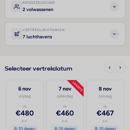
REISGEZELSCHAP
2 volwassenen
VERTREKLUCHTHAVEN
7 luchthavens
Selecteer vertrekdatum
LAAGSTE
6 nov
7 nov
8 nov
vrijdag
zaterdag
zondag
va.
va.
va.
€480
€460
€467
p.p.
p.p.
p.p.
8-10 dagen
8-10 dagen
8-10 dagen