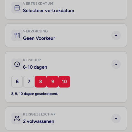
VERTREKDATUM
Selecteer vertrekdatum
VERZORGING
Geen Voorkeur
REISDUUR
6-10 dagen
6
7
8
9
10
8, 9, 10 dagen geselecteerd.
REISGEZELSCHAP
2 volwassenen