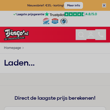
Nieuwsbrief: €35,- korting!
Meer info
4.8
/5.0
Laagste prijsgarantie
Homepage
Laden...
Direct de laagste prijs berekenen!