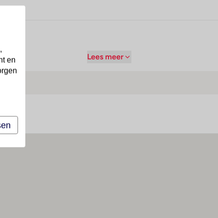
,
Lees meer
nt en
orgen
sen