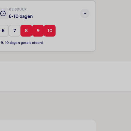
REISDUUR
6-10 dagen
6
7
8
9
10
, 9, 10 dagen geselecteerd.