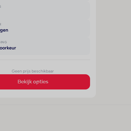
S
R
agen
GING
oorkeur
Geen prijs beschikbaar
Bekijk opties