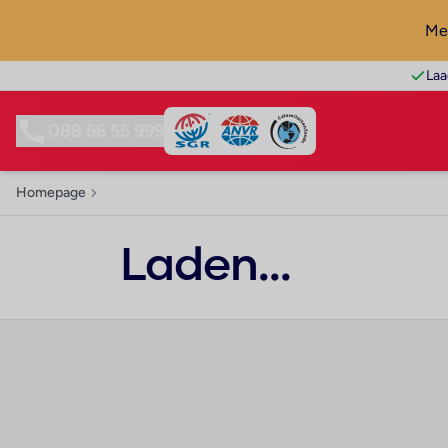
Mel
Laa
088 66 55 999
Homepage
Laden...