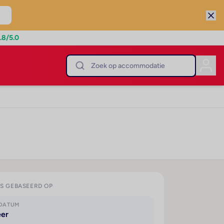
.8
/5.0
IS GEBASEERD OP
KDATUM
eer