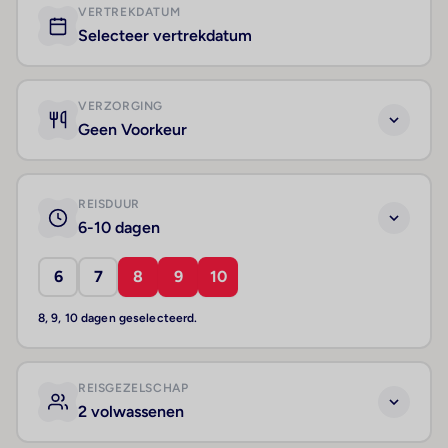
VERTREKDATUM
Selecteer vertrekdatum
VERZORGING
Geen Voorkeur
REISDUUR
6-10 dagen
6
7
8
9
10
8, 9, 10 dagen geselecteerd.
REISGEZELSCHAP
2 volwassenen