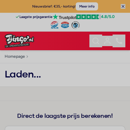
Nieuwsbrief: €35,- korting!
Meer info
4.8
/5.0
Laagste prijsgarantie
Homepage
Laden...
Direct de laagste prijs berekenen!