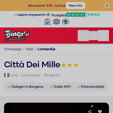
Nieuwsbrief: €35,- korting!
Meer info
4.8
/5.0
Laagste prijsgarantie
Homepage
Italië
Lombardije
Città Dei Mille
★
★
★
Italië
,
Lombardije
,
Bergamo
Gelegen in Bergamo
Gratis WiFi
Kindvriendelijk