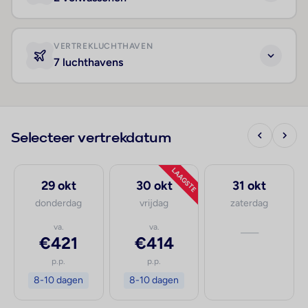
VERTREKLUCHTHAVEN
7 luchthavens
Selecteer vertrekdatum
LAAGSTE
29 okt
30 okt
31 okt
donderdag
vrijdag
zaterdag
va.
va.
—
€421
€414
p.p.
p.p.
8-10 dagen
8-10 dagen