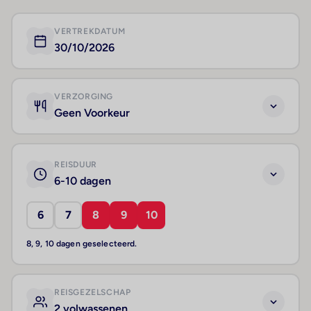
VERTREKDATUM
30/10/2026
VERZORGING
Geen Voorkeur
REISDUUR
6-10 dagen
6
7
8
9
10
8, 9, 10 dagen geselecteerd.
REISGEZELSCHAP
2 volwassenen