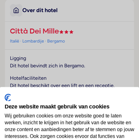
Over dit hotel
Città Dei Mille
Italië
· Lombardije
· Bergamo
Ligging
Dit hotel bevindt zich in Bergamo.
Hotelfaciliteiten
Dit hotel beschikt over een lift en een receptie.
Service zoals een bagagedepot en een kluis draagt bij
tot een comfortabel verblijf. Via Wi-Fi hebben de
Deze website maakt gebruik van cookies
gasten toegang tot het internet. Er zijn ook winkels.
Tot de overige voorzieningen van het verblijf behoort
Wij gebruiken cookies om onze website goed te laten
een tv-ruimte. De gasten die met de auto komen,
werken, inzicht te krijgen in het gebruik van de website en
onze content en aanbiedingen beter af te stemmen op jouw
kunnen in een garage (tegen toeslag) of op de
Lees meer
interesses. Ook zorgen cookies ervoor dat functies van
parkeerplaats parkeren. Onder de beschikbare