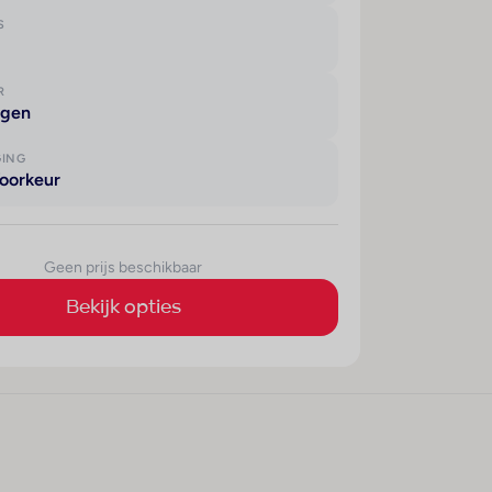
S
R
agen
GING
oorkeur
Geen prijs beschikbaar
Bekijk opties