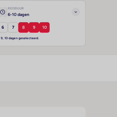
REISDUUR
6-10 dagen
6
7
8
9
10
, 9, 10 dagen geselecteerd.