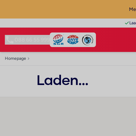
Mel
Laa
088 66 55 999
Homepage
Laden...