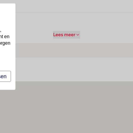
,
Lees meer
nt en
orgen
sen