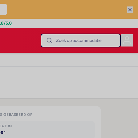
.8
/5.0
IS GEBASEERD OP
KDATUM
eer