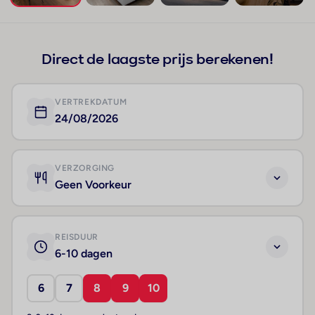
+291
Direct de laagste prijs berekenen!
VERTREKDATUM
24/08/2026
VERZORGING
Geen Voorkeur
REISDUUR
6-10 dagen
6
7
8
9
10