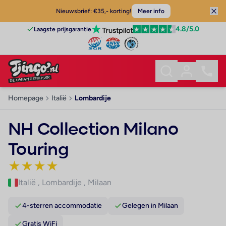
Nieuwsbrief: €35,- korting!
Meer info
4.8
/5.0
Laagste prijsgarantie
Homepage
Italië
Lombardije
NH Collection Milano
Touring
★
★
★
★
Italië
,
Lombardije
,
Milaan
4-sterren accommodatie
Gelegen in Milaan
Gratis WiFi