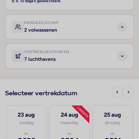
8, 9, 10 dagen geselecteerd.
REISGEZELSCHAP
2 volwassenen
VERTREKLUCHTHAVEN
7 luchthavens
Selecteer vertrekdatum
LAAGSTE
23 aug
24 aug
25 aug
zondag
maandag
dinsdag
va.
va.
va.