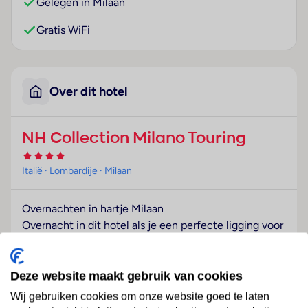
Gelegen in Milaan
Gratis WiFi
Over dit hotel
NH Collection Milano Touring
Italië
· Lombardije
· Milaan
Overnachten in hartje Milaan
Overnacht in dit hotel als je een perfecte ligging voor
je stedentrip naar Milaan zoekt. De kamers zijn ruim
en comfortabel ingericht. Loop je het hotel uit dan
tref je twee metrostations op steenworp afstand.
Deze website maakt gebruik van cookies
Liever lopend? Dit is heel goed te doen. Wandel
Wij gebruiken cookies om onze website goed te laten
bijvoorbeeld langs het park door naar het historische