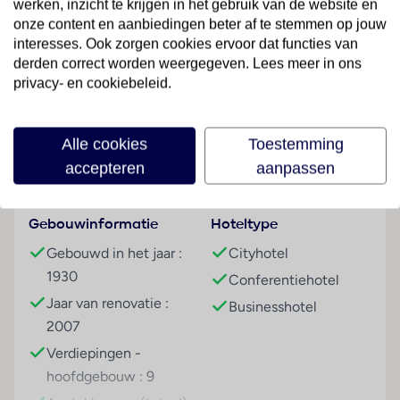
werken, inzicht te krijgen in het gebruik van de website en
stadsdeel van Milaan. Terug in het hotel drink je nog
onze content en aanbiedingen beter af te stemmen op jouw
gezellig een cocktail aan de bar van het hotel.
interesses. Ook zorgen cookies ervoor dat functies van
derden correct worden weergegeven. Lees meer in ons
Sport & Activiteiten
privacy- en cookiebeleid.
Lees meer
fitnessfaciliteiten
Overige informatie
Alle cookies
Toestemming
officiële classificatie: 4 sterren
Faciliteiten
accepteren
aanpassen
onze classificatie: 4 sterren
het hoofdgebouw heeft 9 verdiepingen inclusief
begane grond en een lift
Gebouwinformatie
Hoteltype
Gebouwd in het jaar :
Cityhotel
Kamers
1930
Conferentiehotel
2-persoonskamer, Superior, 2-2 pers
Jaar van renovatie :
Businesshotel
Algemeen
2007
airco
Verdiepingen -
gratis wifi
hoofdgebouw : 9
tv