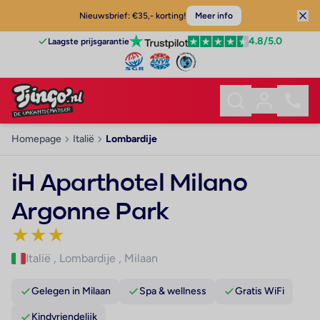
Nieuwsbrief: €35,- korting!
Meer info
4.8
/5.0
Laagste prijsgarantie
Homepage
Italië
Lombardije
iH Aparthotel Milano
Argonne Park
★
★
★
Italië
,
Lombardije
,
Milaan
Gelegen in Milaan
Spa & wellness
Gratis WiFi
Kindvriendelijk