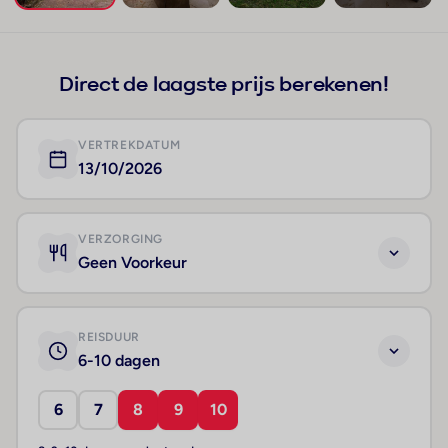
+32
Direct de laagste prijs berekenen!
VERTREKDATUM
13/10/2026
VERZORGING
Geen Voorkeur
REISDUUR
6-10 dagen
6
7
8
9
10