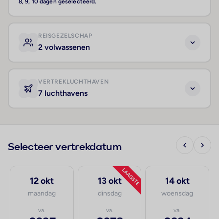
8, 9, 10 dagen geselecteerd.
REISGEZELSCHAP
2 volwassenen
VERTREKLUCHTHAVEN
7 luchthavens
Selecteer vertrekdatum
LAAGSTE
12 okt
13 okt
14 okt
maandag
dinsdag
woensdag
va.
va.
va.