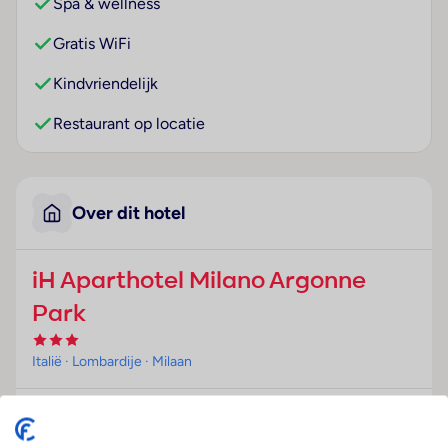
Spa & wellness
Gratis WiFi
Kindvriendelijk
Restaurant op locatie
Over dit hotel
iH Aparthotel Milano Argonne
Park
Italië
· Lombardije
· Milaan
Ligging
Dit appartementenhotel bevindt zich op ongeveer 8