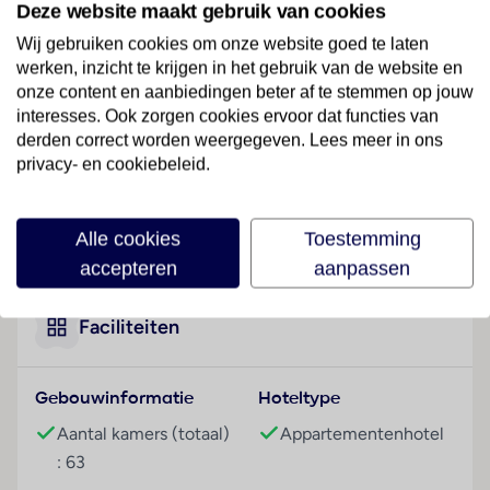
Deze website maakt gebruik van cookies
km van het centrum van Milaan.
Wij gebruiken cookies om onze website goed te laten
Hotelfaciliteiten
werken, inzicht te krijgen in het gebruik van de website en
Het aparthotel met een lift beschikt over 63 kamers.
onze content en aanbiedingen beter af te stemmen op jouw
Het vriendelijke personeel aan de receptie is graag bij
interesses. Ook zorgen cookies ervoor dat functies van
derden correct worden weergegeven. Lees meer in ons
alle vragen behulpzaam. Tot de faciliteiten van het
privacy- en cookiebeleid.
verblijf behoren een bagagedepot en een kluis. In de
openbare ruimtes is Wi-Fi verkrijgbaar. De tourdesk
biedt ondersteuning bij het boeken van excursies. Het
Lees meer
Alle cookies
Toestemming
hotel beschikt over meerdere voor gehandicapten
accepteren
aanpassen
toegankelijke vrijetijdsbestedingen. Het aparthotel
beschikt over faciliteiten voor rolstoelgebruikers.
Buiten biedt een tuin extra ruimte voor ontspanning
Faciliteiten
en recreatie. Tot de overige voorzieningen van het
verblijf behoort een tv-ruimte. De gasten die met de
Gebouwinformatie
Hoteltype
auto komen, kunnen in een garage of op de
parkeerplaats (tegen toeslag) parkeren. Onder de
Aantal kamers (totaal)
Appartementenhotel
beschikbare voorzieningen bevinden zich een 24-
: 63
uurs beveiligingsdienst, een oppasservice, een