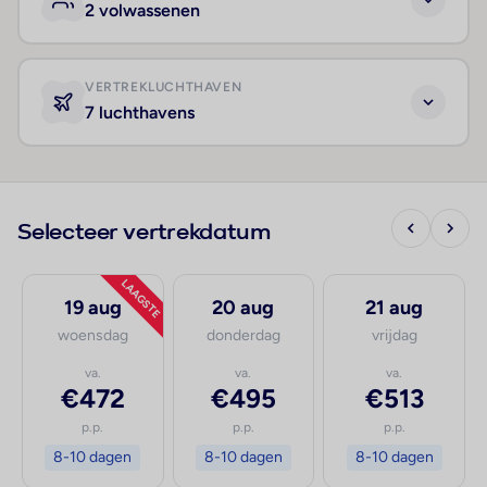
2 volwassenen
VERTREKLUCHTHAVEN
7 luchthavens
Selecteer vertrekdatum
LAAGSTE
19 aug
20 aug
21 aug
woensdag
donderdag
vrijdag
va.
va.
va.
€472
€495
€513
p.p.
p.p.
p.p.
8-10 dagen
8-10 dagen
8-10 dagen