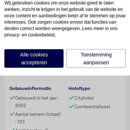
omgeving.
Wij gebruiken cookies om onze website goed te laten
werken, inzicht te krijgen in het gebruik van de website en
Hotelfaciliteiten
onze content en aanbiedingen beter af te stemmen op jouw
Het hotel beschikt over 123 kamers, 6 junior suites en
interesses. Ook zorgen cookies ervoor dat functies van
2 suites en over een lift. De receptie is 24 uur per dag
derden correct worden weergegeven. Lees meer in ons
geopend. Tot de faciliteiten van het hotel behoren
privacy- en cookiebeleid.
een garderobe, een bagagedepot, een kluis en een
Lees meer
wisselkantoor. Via Wi-Fi hebben de gasten toegang
Alle cookies
Toestemming
tot het internet. De tourdesk biedt ondersteuning bij
het boeken van excursies. Het verblijf beschikt over
accepteren
aanpassen
meerdere voor gehandicapten toegankelijke
Faciliteiten
vrijetijdsbestedingen. Rolstoelvriendelijke faciliteiten
zijn beschikbaar. Er zijn winkels die tot rondneuzen en
Gebouwinformatie
Hoteltype
flaneren uitnodigen. Tot de overige voorzieningen van
het hotel behoort een tv-ruimte. De gasten die met
Gebouwd in het jaar :
Cityhotel
de auto komen, kunnen in een garage (tegen toeslag)
2002
Conferentiehotel
of op de parkeerplaats parkeren. Onder de
Aantal kamers (totaal)
beschikbare voorzieningen bevinden zich een
: 123
medische dienst, een kamerservice tegen betaling,