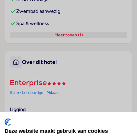
Zwembad aanwezig
Spa & wellness
Meer tonen (1)
Over dit hotel
Enterprise
Italië
· Lombardije
· Milaan
Ligging
Het elegante hotel ligt centraal aan de Corso
Sempione, dichtbij met beursterrein. Talrijke winkel-
Deze website maakt gebruik van cookies
en amusementsmogelijkheden liggen in de directe