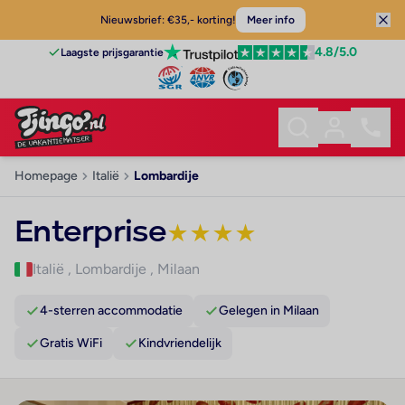
Nieuwsbrief: €35,- korting!
Meer info
4.8
/5.0
Laagste prijsgarantie
Homepage
Italië
Lombardije
Enterprise
★
★
★
★
Italië
,
Lombardije
,
Milaan
4-sterren accommodatie
Gelegen in Milaan
Gratis WiFi
Kindvriendelijk