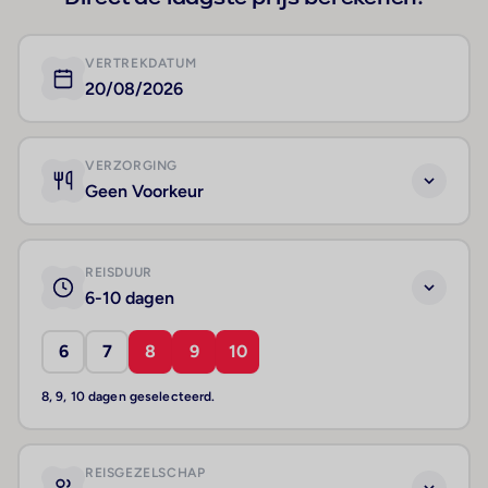
VERTREKDATUM
20/08/2026
VERZORGING
Geen Voorkeur
REISDUUR
6-10 dagen
6
7
8
9
10
8, 9, 10 dagen geselecteerd.
REISGEZELSCHAP