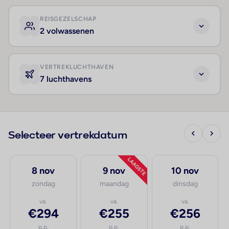
REISGEZELSCHAP
2 volwassenen
VERTREKLUCHTHAVEN
7 luchthavens
Selecteer vertrekdatum
LAAGSTE
8 nov
9 nov
10 nov
zondag
maandag
dinsdag
va.
va.
va.
€294
€255
€256
p.p.
p.p.
p.p.