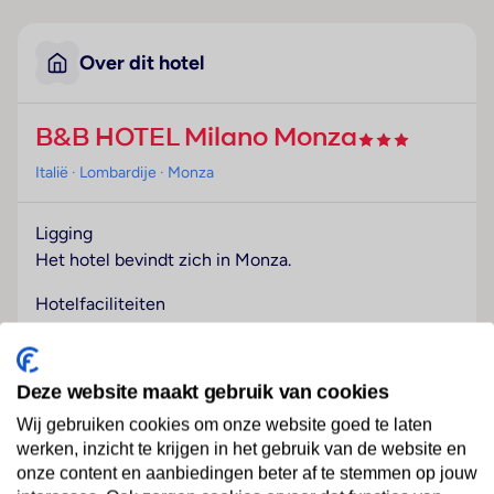
Over dit hotel
B&B HOTEL Milano Monza
Italië
· Lombardije
· Monza
Ligging
Het hotel bevindt zich in Monza.
Hotelfaciliteiten
Het hotel beschikt over 93 tweepersoonskamers en
over een lift. Het vriendelijke personeel aan de
receptie is graag bij alle vragen behulpzaam. Er zijn
Deze website maakt gebruik van cookies
winkels die tot rondneuzen en flaneren uitnodigen.
Wij gebruiken cookies om onze website goed te laten
werken, inzicht te krijgen in het gebruik van de website en
Kamers
onze content en aanbiedingen beter af te stemmen op jouw
Airconditioning en een verwarming zorgen voor een