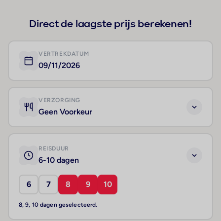
Direct de laagste prijs berekenen!
VERTREKDATUM
09/11/2026
VERZORGING
Geen Voorkeur
REISDUUR
6-10 dagen
6
7
8
9
10
8, 9, 10 dagen geselecteerd.