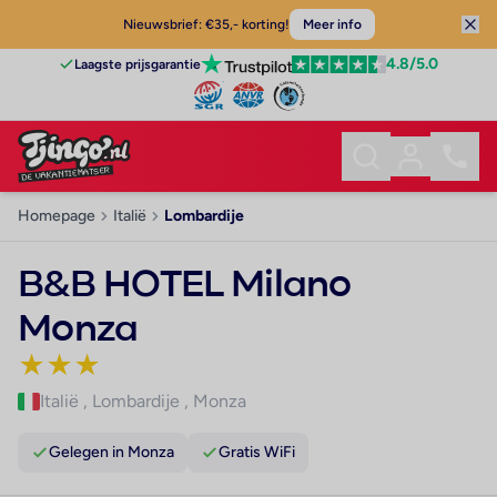
Nieuwsbrief: €35,- korting!
Meer info
4.8
/5.0
Laagste prijsgarantie
Homepage
Italië
Lombardije
B&B HOTEL Milano
Monza
★
★
★
Italië
,
Lombardije
,
Monza
Gelegen in Monza
Gratis WiFi