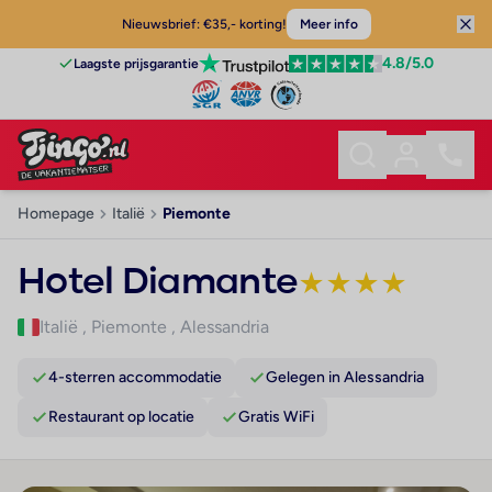
Nieuwsbrief: €35,- korting!
Meer info
4.8
/5.0
Laagste prijsgarantie
Homepage
Italië
Piemonte
Hotel Diamante
★
★
★
★
Italië
,
Piemonte
,
Alessandria
4-sterren accommodatie
Gelegen in Alessandria
Restaurant op locatie
Gratis WiFi