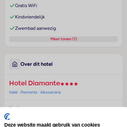
Gratis WiFi
Kindvriendelijk
Zwembad aanwezig
Meer tonen (1)
Over dit hotel
Hotel Diamante
Italië
· Piemonte
· Alessandria
Ligging
Dit hotel ligt op slechts 1,5 km van de afrit
Alessandria Est van de A21 snelweg en is gemakkelijk
Deze website maakt gebruik van cookies