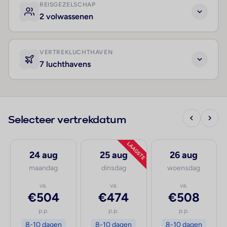
REISGEZELSCHAP
2 volwassenen
VERTREKLUCHTHAVEN
7 luchthavens
Selecteer vertrekdatum
LAAGSTE
24 aug
25 aug
26 aug
maandag
dinsdag
woensdag
va.
va.
va.
€504
€474
€508
p.p.
p.p.
p.p.
8-10 dagen
8-10 dagen
8-10 dagen