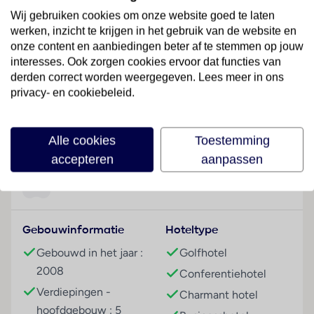
te bereiken, zowel vanuit Genua als vanuit Milaan.
Wij gebruiken cookies om onze website goed te laten
Het stadscentrum bevindt zich op ongeveer 3 km van
werken, inzicht te krijgen in het gebruik van de website en
het hotel. Hier vinden de gasten een aantal
onze content en aanbiedingen beter af te stemmen op jouw
mogelijkheden om te winkelen en restaurants, net als
interesses. Ook zorgen cookies ervoor dat functies van
haltes van het openbaar vervoer.
derden correct worden weergegeven. Lees meer in ons
privacy- en cookiebeleid.
Hotelfaciliteiten
De 4 junior suites, de 4 suites en de 112
Lees meer
tweepersoonskamers zijn verdeeld over 5
Alle cookies
Toestemming
verdiepingen en zijn met een lift bereikbaar. De
accepteren
aanpassen
receptie is 24 uur per dag geopend. Service zoals een
bagagedepot, een kluis en een geldautomaat draagt
Faciliteiten
bij tot een comfortabel verblijf. Via Wi-Fi hebben de
gasten toegang tot het internet. Het hotel beschikt
Gebouwinformatie
Hoteltype
over een aantal voor gehandicapten toegankelijke
voorzieningen. Het verblijf beschikt over faciliteiten
Gebouwd in het jaar :
Golfhotel
voor rolstoelgebruikers. Er zijn ook winkels. Tot de
2008
Conferentiehotel
overige voorzieningen van het hotel behoort een
Verdiepingen -
Charmant hotel
speelkamer. De gasten die met de auto komen,
hoofdgebouw : 5