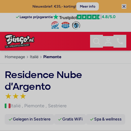
Nieuwsbrief: €35,- korting!
Meer info
4.8
/5.0
Laagste prijsgarantie
Homepage
Italië
Piemonte
Residence Nube
d'Argento
★
★
★
Italië
,
Piemonte
,
Sestriere
Gelegen in Sestriere
Gratis WiFi
Spa & wellness