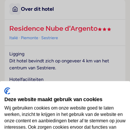
Over dit hotel
Residence Nube d'Argento
Italië
· Piemonte
· Sestriere
Ligging
Dit hotel bevindt zich op ongeveer 4 km van het
centrum van Sestriere.
Hotelfaciliteiten
Het vriendelijke personeel aan de receptie is graag bij
alle vragen behulpzaam. Tot de faciliteiten behoort
Deze website maakt gebruik van cookies
een geldautomaat. Via Wi-Fi hebben de gasten
toegang tot het internet. De gasten die met de auto
Wij gebruiken cookies om onze website goed te laten
komen, kunnen in een garage (tegen toeslag) of op
werken, inzicht te krijgen in het gebruik van de website en
onze content en aanbiedingen beter af te stemmen op jouw
de parkeerplaats parkeren.
Lees meer
interesses. Ook zorgen cookies ervoor dat functies van