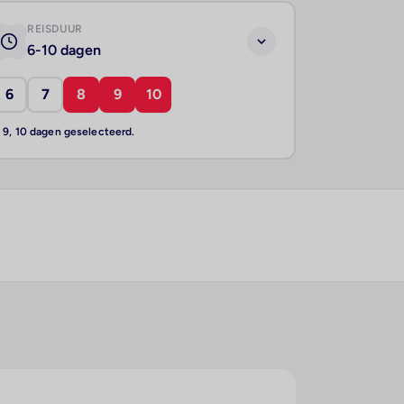
REISDUUR
6-10 dagen
6
7
8
9
10
, 9, 10 dagen geselecteerd.