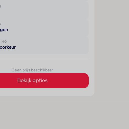
S
R
agen
GING
oorkeur
Geen prijs beschikbaar
Bekijk opties