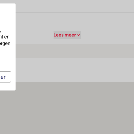
,
Lees meer
nt en
orgen
sen