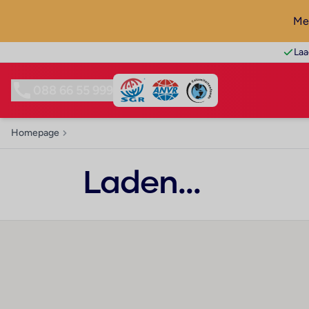
Mel
Laa
088 66 55 999
Homepage
Laden...