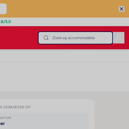
.8
/5.0
IS GEBASEERD OP
KDATUM
eer