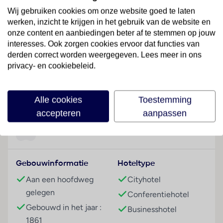
enkele meters van het hotelgebouw bevinden zich de
Wij gebruiken cookies om onze website goed te laten
beroemde bezienswaardigheden van de stad,
werken, inzicht te krijgen in het gebruik van de website en
waaronder de Dom van Turijn en de Palazzo Reale,
onze content en aanbiedingen beter af te stemmen op jouw
het voormalig koninklijk paleis. Tal van winkel- en
interesses. Ook zorgen cookies ervoor dat functies van
amusementsmogelijkheden vindt u in de
derden correct worden weergegeven. Lees meer in ons
onmiddellijke omgeving van het hotel. De
privacy- en cookiebeleid.
dichtstbijzijnde halte van het openbaar vervoer vindt
u op ongeveer 100 meter afstand. De rijtijd naar de
Lees meer
luchthaven Turijn is ongeveer 30 minuten, de afstand
Alle cookies
Toestemming
is ongeveer 27 kilometer.
accepteren
aanpassen
Hotelfaciliteiten
Faciliteiten
In het jaar 1861 werd dit stadshotel gebouwd. Graag
heet het hotel de gasten in een hotel met 5
Gebouwinformatie
Hoteltype
verdiepingen met een lift en 162 niet-rokerskamers
welkom. Het meertalig personeel bij de receptie in de
Aan een hoofdweg
Cityhotel
ontvangsthal is hulZwembadzichtaardig bij het in- en
gelegen
Conferentiehotel
uitchecken. Een bagagedepot, een kluis en een
Gebouwd in het jaar :
Businesshotel
wisselkantoor behoren tot de faciliteiten van het
1861