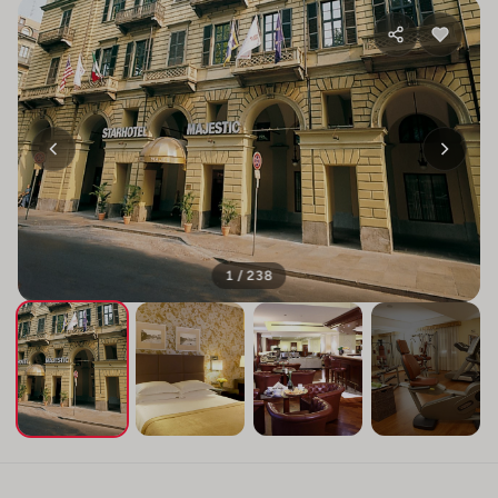
1 / 238
+234