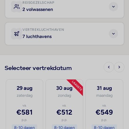
REISGEZELSCHAP
2 volwassenen
VERTREKLUCHTHAVEN
7 luchthavens
Selecteer vertrekdatum
LAAGSTE
29 aug
30 aug
31 aug
zaterdag
zondag
maandag
va.
va.
va.
€581
€512
€549
p.p.
p.p.
p.p.
8-10 dagen
8-10 dagen
8-10 dagen