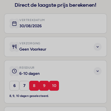
Direct de laagste prijs berekenen!
VERTREKDATUM
30/08/2026
VERZORGING
Geen Voorkeur
REISDUUR
6-10 dagen
6
7
8
9
10
8, 9, 10 dagen geselecteerd.