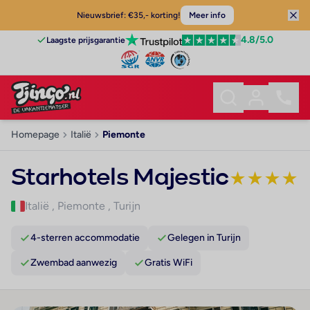
Nieuwsbrief: €35,- korting!
Meer info
4.8
/5.0
Laagste prijsgarantie
Homepage
Italië
Piemonte
Starhotels Majestic
★
★
★
★
Italië
,
Piemonte
,
Turijn
4-sterren accommodatie
Gelegen in Turijn
Zwembad aanwezig
Gratis WiFi