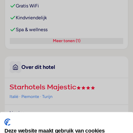
Gratis WiFi
Kindvriendelijk
Spa & wellness
Meer tonen (1)
Over dit hotel
Starhotels Majestic
Italië
· Piemonte
· Turijn
Ligging
Dit hotel bevindt zich in het stadscentrum van Turijn,
direct tegenover het station Porta Nuova. Slechts
Deze website maakt gebruik van cookies