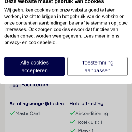
Deze website maakt gebruik van cookies
Hotelfaciliteiten
Wij gebruiken cookies om onze website goed te laten
Dit hotel beschikt over een lift en een receptie. Tot
werken, inzicht te krijgen in het gebruik van de website en
het serviceaanbod behoren een bagagedepot en een
onze content en aanbiedingen beter af te stemmen op jouw
kluis. Via Wi-Fi hebben de gasten toegang tot het
interesses. Ook zorgen cookies ervoor dat functies van
internet. Op het terrein van het verblijf bevinden zich
derden correct worden weergegeven. Lees meer in ons
een mooie tuin en een fraaie speelplaats. Tot de
privacy- en cookiebeleid.
overige voorzieningen van het hotel behoren een tv-
ruimte en een speelkamer. Wie met de auto komt,
Lees meer
Alle cookies
Toestemming
kan hem (kosteloos) op het parkeerterrein van het
hotel parkeren. Onder de beschikbare voorzieningen
accepteren
aanpassen
bevinden zich een medische dienst, kamerservice,
een wasservice en een eigen shuttlebus. Actieve
Faciliteiten
gasten die de omgeving op de fiets willen ontdekken,
zullen de fietZeezichterhuur weten te waarderen,
Betalingsmogelijkheden
Hoteluitrusting
fietsparkeerplekken zijn eveneens voorhanden. Bij het
zakendoen kan van het businesscenter gebruik
MasterCard
Airconditioning
worden gemaakt en staat een fax ter beschikking.
Hotelkluis : 1
Kamers
Liften : 1