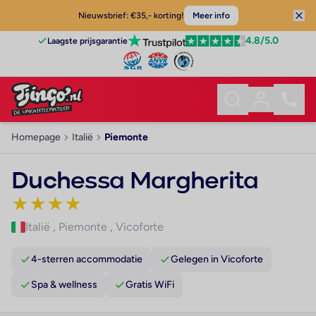
Nieuwsbrief: €35,- korting!
Meer info
4.8
/5.0
Laagste prijsgarantie
Homepage
Italië
Piemonte
Duchessa Margherita
★
★
★
★
Italië
,
Piemonte
,
Vicoforte
4-sterren accommodatie
Gelegen in Vicoforte
Spa & wellness
Gratis WiFi