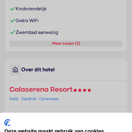
Kindvriendelijk
Gratis WiFi
Zwembad aanwezig
Meer tonen (3)
Over dit hotel
Calaserena Resort
Italië
· Sardinië
· Geremeas
Ligging
Dit vakantiedorp, ideaal voor strandvakantiegangers
en gezinnen, ligt in Geremeas, op circa 300 m van
Deze website maakt gebruik van cookies