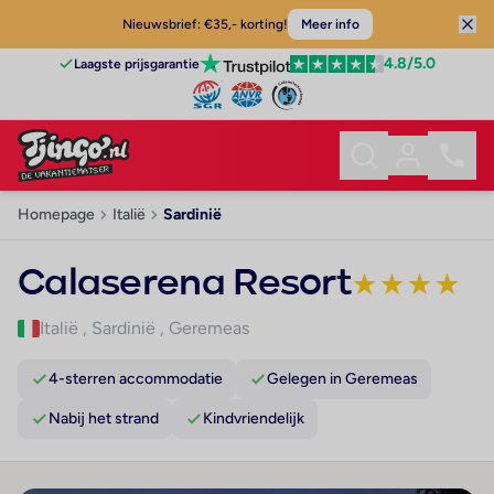
Nieuwsbrief: €35,- korting!
Meer info
4.8
/5.0
Laagste prijsgarantie
Homepage
Italië
Sardinië
Calaserena Resort
★
★
★
★
Italië
,
Sardinië
,
Geremeas
4-sterren accommodatie
Gelegen in Geremeas
Nabij het strand
Kindvriendelijk