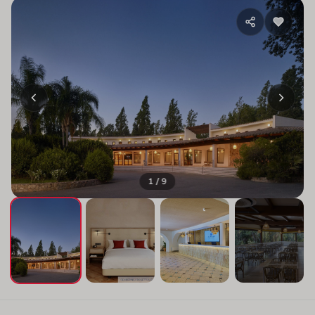
1 / 9
+5