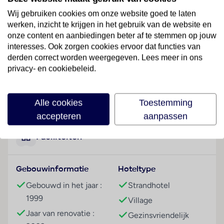
het zand- en steenstrand, in een rustige omgeving.
Wij gebruiken cookies om onze website goed te laten
werken, inzicht te krijgen in het gebruik van de website en
Hotelfaciliteiten
onze content en aanbiedingen beter af te stemmen op jouw
In een 3 verdiepingen tellend hoofdgebouw en een 2
interesses. Ook zorgen cookies ervoor dat functies van
verdiepingen tellend bijgebouw staan de gasten 350
derden correct worden weergegeven. Lees meer in ons
niet-rokerskamers ter beschikking. Het vriendelijke
privacy- en cookiebeleid.
personeel aan de receptie is graag bij alle vragen
behulpzaam. Een bagagedepot, een kluis en een
Lees meer
geldautomaat bieden de nodige service. In de
Alle cookies
Toestemming
openbare ruimtes is Wi-Fi verkrijgbaar. Het
accepteren
aanpassen
vakantiecomplex beschikt over verschillende
faciliteiten die voor gehandicapten toegankelijk zijn.
Faciliteiten
Het complex beschikt over faciliteiten voor
rolstoelgebruikers en een lift. Naast een
Gebouwinformatie
Hoteltype
souvenirwinkel zijn andere winkels voorhanden. Op
het terrein van het verblijf bevinden zich een mooie
Gebouwd in het jaar :
Strandhotel
tuin en een fraaie speelplaats. Tot de overige
1999
Village
voorzieningen van het complex behoort een
Jaar van renovatie :
Gezinsvriendelijk
krantenkiosk. Wie met de auto komt, kan hem op het