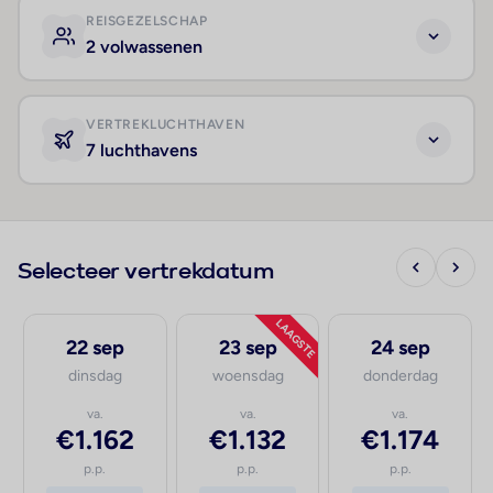
REISGEZELSCHAP
2 volwassenen
VERTREKLUCHTHAVEN
7 luchthavens
Selecteer vertrekdatum
LAAGSTE
22 sep
23 sep
24 sep
dinsdag
woensdag
donderdag
va.
va.
va.
€1.162
€1.132
€1.174
p.p.
p.p.
p.p.