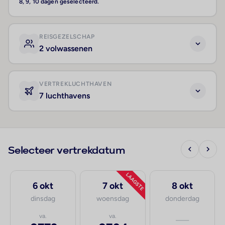
8, 9, 10 dagen geselecteerd.
REISGEZELSCHAP
2 volwassenen
VERTREKLUCHTHAVEN
7 luchthavens
Selecteer vertrekdatum
LAAGSTE
6 okt
7 okt
8 okt
dinsdag
woensdag
donderdag
va.
va.
—