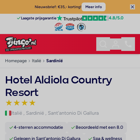
Nieuwsbrief: €35,- korting!
Meer info
4.8
/5.0
Laagste prijsgarantie
Homepage
Italië
Sardinië
Hotel Aldiola Country
Resort
★
★
★
★
Italië
,
Sardinië
,
Sant'antonio Di Gallura
4-sterren accommodatie
Beoordeeld met een 8.0
Gelegen in Sant'antonio Di Gallura
Spa & wellness