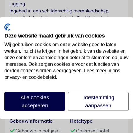
Ligging
Ingebed in een schilderachtig merenlandschap,
bevindt zich dit charmehotel in Sant'Antonio di
Gallura. Tot aan de luchthaven Olbia (OLB) is het
ongeveer 35 km.
Deze website maakt gebruik van cookies
Hotelfaciliteiten
Wij gebruiken cookies om onze website goed te laten
Het resort met een lift beschikt over 5 eenpersoons-
werken, inzicht te krijgen in het gebruik van de website en
onze content en aanbiedingen beter af te stemmen op jouw
en 15 tweepersoonskamers. Het vriendelijke
interesses. Ook zorgen cookies ervoor dat functies van
personeel aan de receptie is graag bij alle vragen
derden correct worden weergegeven. Lees meer in ons
behulpzaam. De kluis bewaakt waardevol eigendom
Lees meer
privacy- en cookiebeleid.
van de gasten. In het complex is Wi-Fi verkrijgbaar. De
tourdesk biedt ondersteuning bij het boeken van
excursies. Het verblijf beschikt over meerdere voor
Alle cookies
Toestemming
gehandicapten toegankelijke vrijetijdsbestedingen.
Faciliteiten
accepteren
aanpassen
Het resort beschikt over faciliteiten voor
rolstoelgebruikers. Buiten biedt een tuin extra ruimte
Gebouwinformatie
Hoteltype
voor ontspanning en recreatie. Tot de overige
voorzieningen van het verblijf behoren een tv-ruimte
Gebouwd in het jaar :
Charmant hotel