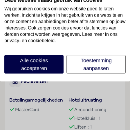
Deze website maakt gebruik van cookies
Wij gebruiken cookies om onze website goed te laten
Hotelfaciliteiten
werken, inzicht te krijgen in het gebruik van de website en
Engels- en Franstalig personeel bij de receptie in de
onze content en aanbiedingen beter af te stemmen op jouw
ontvangsthal is hulZwembadzichtaardig bij het in- en
interesses. Ook zorgen cookies ervoor dat functies van
uitchecken. Een bagagedepot en een kluis bieden de
derden correct worden weergegeven. Lees meer in ons
nodige service. In de openbare ruimtes is Wi-Fi
privacy- en cookiebeleid.
verkrijgbaar. De tourdesk biedt ondersteuning bij het
boeken van excursies. Het appartementencomplex
Lees meer
beschikt over meerdere voor gehandicapten
Alle cookies
Toestemming
toegankelijke vrijetijdsbestedingen. Het verblijf
accepteren
aanpassen
beschikt over faciliteiten voor rolstoelgebruikers en
een lift. Een supermarkt en andere winkels zijn
Faciliteiten
voorhanden om heerlijk te winkelen of te flaneren.
Buiten biedt een tuin extra ruimte voor ontspanning
Betalingsmogelijkheden
Hoteluitrusting
en recreatie. Om te parkeren hebben de gasten de
beschikking over een garage en een parkeerplaats
MasterCard
Airconditioning
(tegen toeslag). Tot de aangeboden diensten horen
Hotelkluis : 1
een 24-uurs beveiligingsdienst, een oppasservice,
Liften : 1
een Kinderopvang, een autoverhuur, een