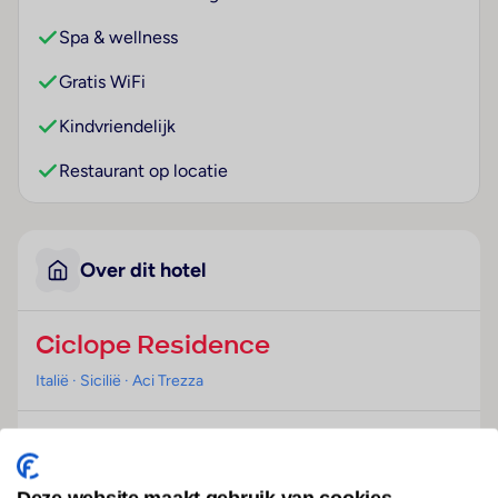
Spa & wellness
Gratis WiFi
Kindvriendelijk
Restaurant op locatie
Over dit hotel
Ciclope Residence
Italië
· Sicilië
· Aci Trezza
Ligging
Dit resort bevindt zich op ongeveer 6 km van het
centrum van Aci Castello.