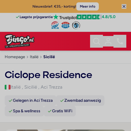
Nieuwsbrief: €35,- korting!
Meer info
4.8
/5.0
Laagste prijsgarantie
Homepage
Italië
Sicilië
Ciclope Residence
Italië
,
Sicilië
,
Aci Trezza
Gelegen in Aci Trezza
Zwembad aanwezig
Spa & wellness
Gratis WiFi