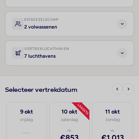
REISGEZELSCHAP
2 volwassenen
VERTREKLUCHTHAVEN
7 luchthavens
Selecteer vertrekdatum
LAAGSTE
9 okt
10 okt
11 okt
vrijdag
zaterdag
zondag
—
va.
va.
€853
€1.013