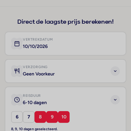
+34
Direct de laagste prijs berekenen!
VERTREKDATUM
10/10/2026
VERZORGING
Geen Voorkeur
REISDUUR
6-10 dagen
6
7
8
9
10
8, 9, 10 dagen geselecteerd.