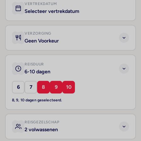
VERTREKDATUM
Selecteer vertrekdatum
VERZORGING
Geen Voorkeur
REISDUUR
6-10 dagen
6
7
8
9
10
8, 9, 10 dagen geselecteerd.
REISGEZELSCHAP
2 volwassenen