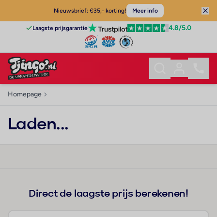
Nieuwsbrief: €35,- korting!
Meer info
4.8
/5.0
Laagste prijsgarantie
Homepage
Laden...
Direct de laagste prijs berekenen!