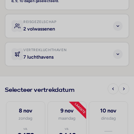
8, 9, 10 dagen geselecteerd.
REISGEZELSCHAP
2 volwassenen
VERTREKLUCHTHAVEN
7 luchthavens
Selecteer vertrekdatum
LAAGSTE
8 nov
9 nov
10 nov
zondag
maandag
dinsdag
va.
va.
—