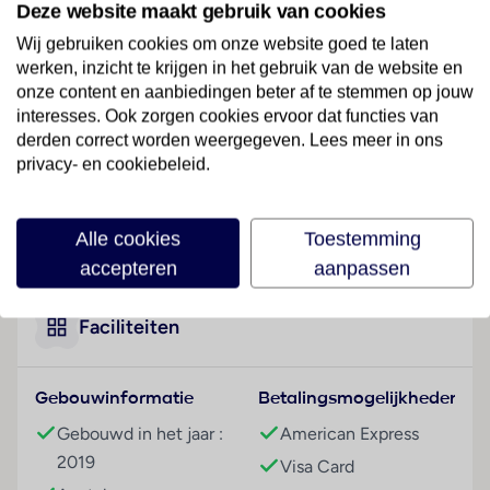
Deze website maakt gebruik van cookies
Hotelfaciliteiten
Wij gebruiken cookies om onze website goed te laten
Het hotel beschikt over 6 eenpersoons- en 68
werken, inzicht te krijgen in het gebruik van de website en
tweepersoonskamers en over een lift. Het vriendelijke
onze content en aanbiedingen beter af te stemmen op jouw
personeel aan de receptie is graag bij alle vragen
interesses. Ook zorgen cookies ervoor dat functies van
derden correct worden weergegeven. Lees meer in ons
behulpzaam. Het hotel beschikt over verschillende
privacy- en cookiebeleid.
gemakken voor een comfortabel en een ontspannen
verblijf waaronder een conferentieruimte en een
businesscenter. Er zijn winkels die tot rondneuzen en
Lees meer
Alle cookies
Toestemming
flaneren uitnodigen.
accepteren
aanpassen
Kamers
In de kamers zijn airconditioning en verwarming
Faciliteiten
voorhanden. De kamers beschikken over een
queensize bed en een slaapbank. Bovendien zijn een
kluis en een bureau beschikbaar. Ook een mini-
Gebouwinformatie
Betalingsmogelijkheden
koelkast behoort tot de standaardvoorzieningen. Door
Gebouwd in het jaar :
American Express
het comfortabele serviceaanbod met een telefoon,
2019
Visa Card
een flatscreen-tv en Wi-Fi (kosteloos) staan