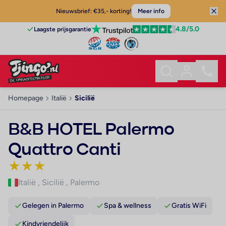
Nieuwsbrief: €35,- korting!
Meer info
4.8
/5.0
Laagste prijsgarantie
Homepage
Italië
Sicilië
B&B HOTEL Palermo
Quattro Canti
★
★
★
Italië
,
Sicilië
,
Palermo
Gelegen in Palermo
Spa & wellness
Gratis WiFi
Kindvriendelijk