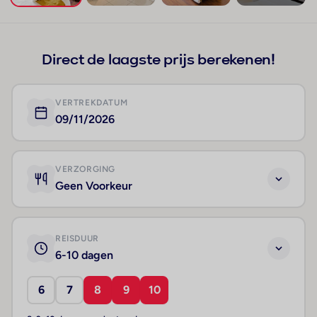
+222
Direct de laagste prijs berekenen!
VERTREKDATUM
09/11/2026
VERZORGING
Geen Voorkeur
REISDUUR
6-10 dagen
6
7
8
9
10