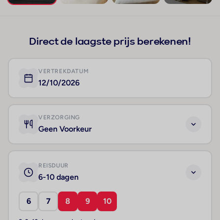
+116
Direct de laagste prijs berekenen!
VERTREKDATUM
12/10/2026
VERZORGING
Geen Voorkeur
REISDUUR
6-10 dagen
6
7
8
9
10