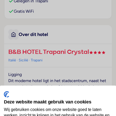
Gelegen in Trapani
Gratis WiFi
Over dit hotel
B&B HOTEL Trapani Crystal
Italië
· Sicilië
· Trapani
Ligging
Dit moderne hotel ligt in het stadscentrum, naast het
centraal station aan de hoofdstraat, middenin het
levendige winkelgedeelte. Het is slechts een paar
passen lopen naar de haven waar u de boot kunt
Deze website maakt gebruik van cookies
nemen naar de Egadische Eilanden (ca. 20 minuten).
Wij gebruiken cookies om onze website goed te laten
Het historische centrum, waar u de belangrijkste
werken, inzicht te krijgen in het gebruik van de website en