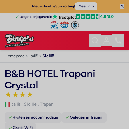
Nieuwsbrief: €35,- korting!
Meer info
4.8
/5.0
Laagste prijsgarantie
Homepage
Italië
Sicilië
B&B HOTEL Trapani
Crystal
★
★
★
★
Italië
,
Sicilië
,
Trapani
4-sterren accommodatie
Gelegen in Trapani
Gratis WiFi