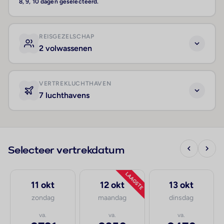
8, 9, 10 dagen geselecteerd.
REISGEZELSCHAP
2 volwassenen
VERTREKLUCHTHAVEN
7 luchthavens
Selecteer vertrekdatum
LAAGSTE
11 okt
12 okt
13 okt
zondag
maandag
dinsdag
va.
va.
va.