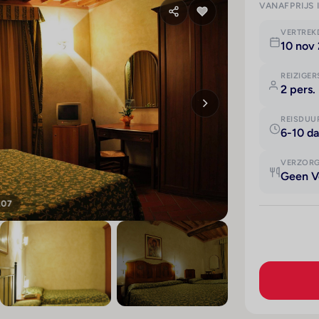
VANAFPRIJS 
VERTRE
10 nov 
REIZIGER
2 pers.
REISDUU
6-10 d
VERZOR
Geen V
107
+103