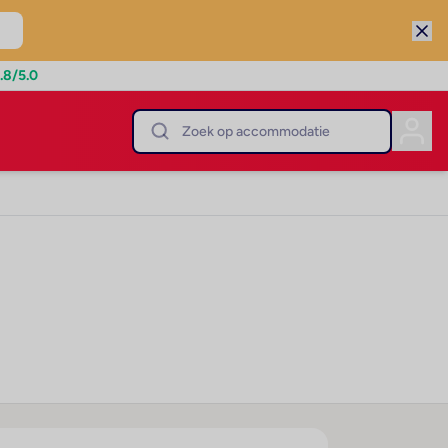
.8
/5.0