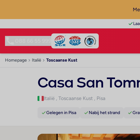
Mel
Laa
088 66 55 999
Homepage
Italië
Toscaanse Kust
Casa San To
Italië
,
Toscaanse Kust
,
Pisa
Gelegen in Pisa
Nabij het strand
Gra