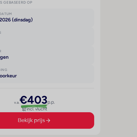
IS GEBASEERD OP
KDATUM
2026 (dinsdag)
S
R
agen
GING
oorkeur
€403
p.p.
v.a.
incl. vlucht
Bekijk prijs