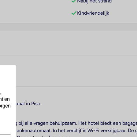
Nabij het strand
Kindvriendelijk
,
nt en
d, centraal in Pisa.
orgen
 is graag bij alle vragen behulpzaam. Het hotel biedt een baga
 een drankenautomaat. In het verblijf is Wi-Fi verkrijgbaar. D