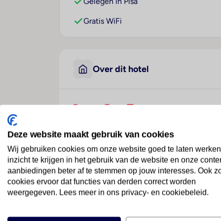
Gelegen in Pisa
Gratis WiFi
Over dit hotel
Casa San Tommaso
Italië
· Toscaanse Kust
· Pisa
Deze website maakt gebruik van cookies
Wij gebruiken cookies om onze website goed te laten werken
Ligging
inzicht te krijgen in het gebruik van de website en onze conte
Deze B & B ligt op circa 14 km van het stran
aanbiedingen beter af te stemmen op jouw interesses. Ook z
cookies ervoor dat functies van derden correct worden
Hotelfaciliteiten
weergegeven. Lees meer in ons privacy- en cookiebeleid.
Het vriendelijke personeel aan de receptie
een fax. Tot het voorzieningenaanbod hoort