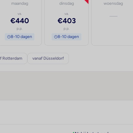
maandag
dinsdag
woensdag
va.
va.
—
€440
€403
p.p.
p.p.
8-10 dagen
8-10 dagen
f Rotterdam
vanaf Düsseldorf