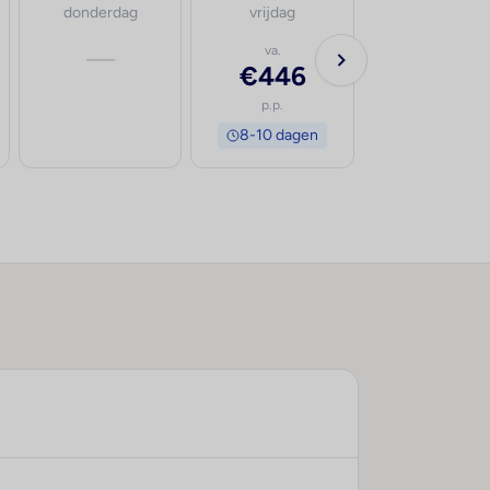
donderdag
vrijdag
—
va.
€446
p.p.
8-10 dagen