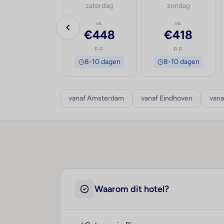
vrijdag
zaterdag
zondag
va.
va.
va.
€692
€448
€418
p.p.
p.p.
p.p.
8-10 dagen
8-10 dagen
8-10 dagen
vanaf Amsterdam
vanaf Eindhoven
vana
Waarom dit hotel?