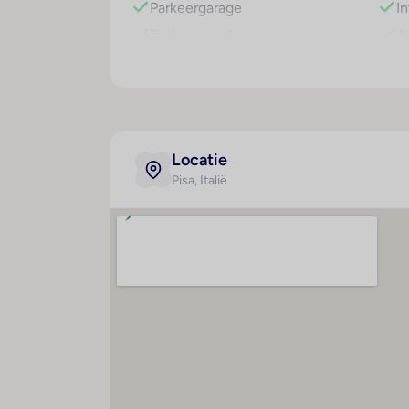
Parkeergarage
I
Tv-lounge : 1
A
g
Huisdieren
C
Te
T
Locatie
Hygiëne
Pisa
, Italië
Preventieschermen
Afstandsregels
Verplicht gebruik mondkapjes
Verscherpte
reinigingsmaatregelen
Contactloos betalen
Contactloze check-in/check-
out