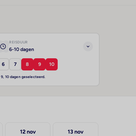
REISDUUR
6-10 dagen
6
7
8
9
10
, 9, 10 dagen geselecteerd.
12 nov
13 nov