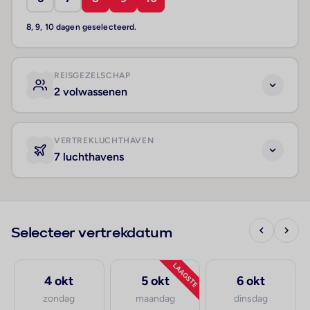
8, 9, 10 dagen geselecteerd.
REISGEZELSCHAP
2 volwassenen
VERTREKLUCHTHAVEN
7 luchthavens
Selecteer vertrekdatum
LAAGSTE
4 okt
5 okt
6 okt
zondag
maandag
dinsdag