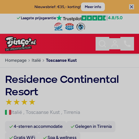
Nieuwsbrief: €35,- korting!
Meer info
4.8
/5.0
Laagste prijsgarantie
Homepage
Italië
Toscaanse Kust
Residence Continental
Resort
★
★
★
★
Italië
,
Toscaanse Kust
,
Tirrenia
4-sterren accommodatie
Gelegen in Tirrenia
Gratis WiFi
Spa & wellness