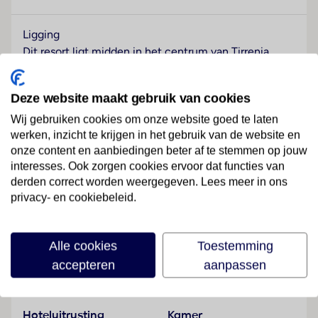
Ligging
Dit resort ligt midden in het centrum van Tirrenia.
Hotelfaciliteiten
Deze website maakt gebruik van cookies
Het vriendelijke personeel aan de receptie is graag bij
alle vragen behulpzaam. De gasten van het verblijf
Wij gebruiken cookies om onze website goed te laten
kunnen van een bagagedepot, een kluis, een
werken, inzicht te krijgen in het gebruik van de website en
wasservice, een conferentieruimte, een fax en een
onze content en aanbiedingen beter af te stemmen op jouw
muntwasserette gebruikmaken. Via Wi-Fi hebben de
interesses. Ook zorgen cookies ervoor dat functies van
derden correct worden weergegeven. Lees meer in ons
gasten toegang tot het internet. De tourdesk biedt
privacy- en cookiebeleid.
ondersteuning bij het boeken van excursies. Het
Lees meer
vakantiecomplex beschikt over een aantal voor
gehandicapten toegankelijke voorzieningen. Een lift
Alle cookies
Toestemming
en faciliteiten voor rolstoelgebruikers zijn
accepteren
aanpassen
voorhanden. Op het terrein van het resort bevinden
Faciliteiten
zich een mooie tuin en een fraaie speelplaats. De
gasten die met de auto komen, kunnen in een garage
Hoteluitrusting
Kamer