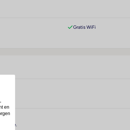
Gratis WiFi
,
nt en
orgen
Florence.