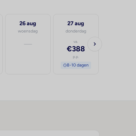
26 aug
27 aug
5 sep
woensdag
donderdag
zaterdag
—
va.
va.
€388
€609
p.p.
p.p.
8-10 dagen
8-10 dage