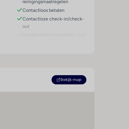
reinigingsmaatregelen
Contactloos betalen
Contactloze check-in/check-
out
Handdesinfectiemiddelen voor
gasten
Housekeeping alleen op
verzoek
Hygiënetraining voor personeel
Gebruik van algemeen
Bekijk map
verkrijgbare
desinfectiemiddelen
Beschermingsmiddelen voor
personeel
Verpakte gerechten