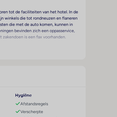
en tot de faciliteiten van het hotel. In de
ijn winkels die tot rondneuzen en flaneren
gasten die met de auto komen, kunnen in
ieningen bevinden zich een oppasservice,
t zakendoen is een fax voorhanden.
 een tweepersoonsbed of een queensize
rijkset is voor het extra comfort van de
adkamer – uitgerust met een douche – is
. Het hotel beschikt over gezinskamers
nof 125551
Hygiëne
Afstandsregels
Verscherpte