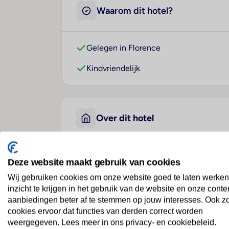
Waarom dit hotel?
Gelegen in Florence
Kindvriendelijk
Over dit hotel
Loggia Fiorentina
Deze website maakt gebruik van cookies
Italië
· Toscane
· Florence
Wij gebruiken cookies om onze website goed te laten werken
inzicht te krijgen in het gebruik van de website en onze conte
aanbiedingen beter af te stemmen op jouw interesses. Ook z
Ligging
cookies ervoor dat functies van derden correct worden
Het hotel ligt midden in het centrum van 
weergegeven. Lees meer in ons privacy- en cookiebeleid.