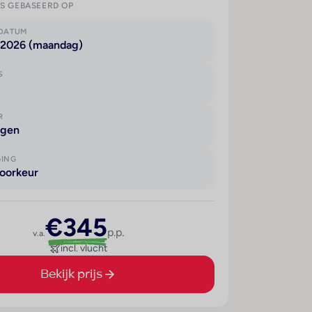
IS GEBASEERD OP
KDATUM
 2026 (maandag)
S
R
agen
GING
oorkeur
€345
p.p.
v.a.
incl. vlucht
Bekijk prijs