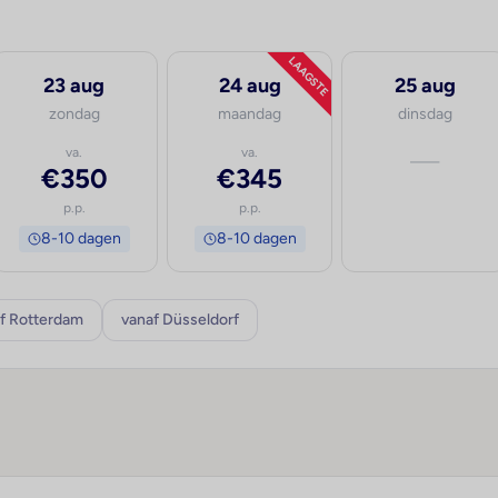
LAAGSTE
23 aug
24 aug
25 aug
zondag
maandag
dinsdag
va.
va.
—
€350
€345
p.p.
p.p.
8-10 dagen
8-10 dagen
f Rotterdam
vanaf Düsseldorf