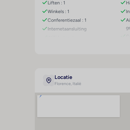
Liften : 1
H
Winkels : 1
I
Conferentiezaal : 1
A
g
Internetaansluiting
C
WiFi hotspot
Kl
Wasservice
Te
Parkeerplaats
T
Parkeergarage
Tv-lounge : 1
Locatie
Wasgelegenheid
Florence
, Italië
Huisdieren