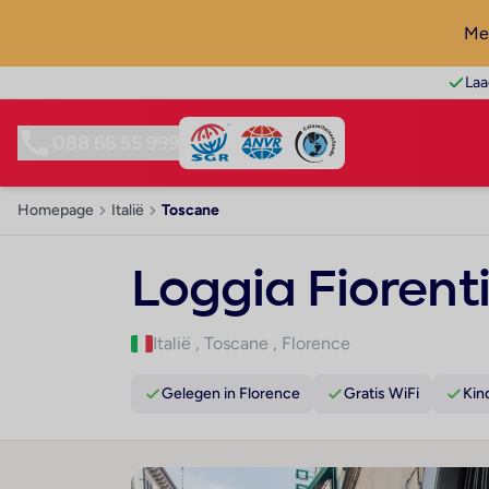
Mel
Laa
088 66 55 999
Homepage
Italië
Toscane
Loggia Fiorent
Italië
,
Toscane
,
Florence
Gelegen in Florence
Gratis WiFi
Kin