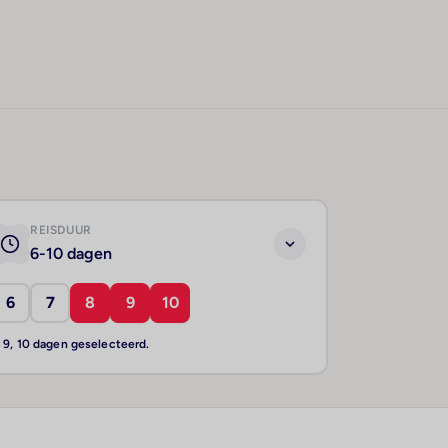
REISDUUR
6-10 dagen
6
7
8
9
10
, 9, 10 dagen geselecteerd.