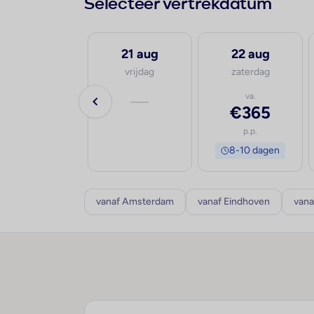
Selecteer vertrekdatum
20 aug
21 aug
22 aug
donderdag
vrijdag
zaterdag
va.
—
va.
€445
€365
p.p.
p.p.
8-10 dagen
8-10 dagen
vanaf Amsterdam
vanaf Eindhoven
vana