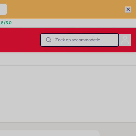
.8
/5.0