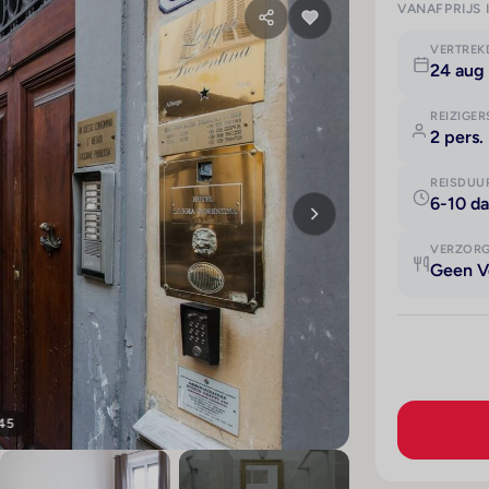
VANAFPRIJS 
VERTRE
24 aug
REIZIGER
2 pers.
REISDUU
6-10 d
VERZOR
Geen V
 45