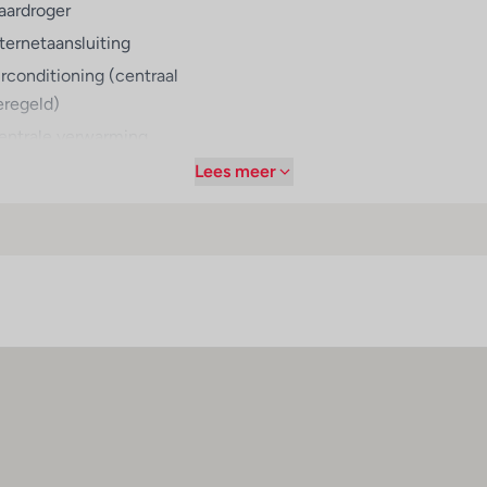
aardroger
nternetaansluiting
irconditioning (centraal
eregeld)
entrale verwarming
uis
Lees meer
levisie
weepersoonsbed