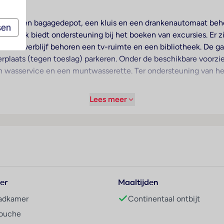
ceptie. Een bagagedepot, een kluis en een drankenautomaat behor
sen
 tourdesk biedt ondersteuning bij het boeken van excursies. Er z
van het verblijf behoren een tv-ruimte en een bibliotheek. De 
erplaats (tegen toeslag) parkeren. Onder de beschikbare voorz
en wasservice en een muntwasserette. Ter ondersteuning van he
Lees meer
rming en een ventilator voorhanden. De kamers beschikken over
gd. Bovendien zijn een kluis en een bureau beschikbaar. Een st
lefoon, een televisie en Wi-Fi (kosteloos) beschikbaar. In de b
 in de badkamers cosmetische producten en een handdoekenset
04 - 2025. Multilingual, powered by www.giata.com for client 
 uit om het bed te verlaten.
er
Maaltijden
adkamer
Continentaal ontbijt
ouche