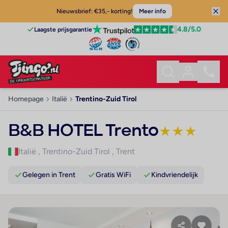
Nieuwsbrief: €35,- korting!
Meer info
4.8
/5.0
Laagste prijsgarantie
Homepage
Italië
Trentino-Zuid Tirol
B&B HOTEL Trento
★
★
★
Italië
,
Trentino-Zuid Tirol
,
Trent
Gelegen in Trent
Gratis WiFi
Kindvriendelijk