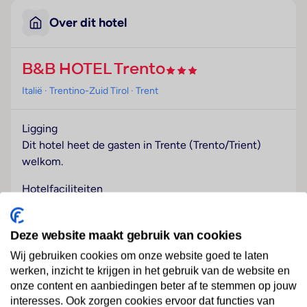
Over dit hotel
B&B HOTEL Trento
Italië
· Trentino-Zuid Tirol
· Trent
Ligging
Dit hotel heet de gasten in Trente (Trento/Trient)
welkom.
Hotelfaciliteiten
Het hotel met een lift beschikt over 61
tweepersoonskamers. Het vriendelijke personeel aan
Deze website maakt gebruik van cookies
de receptie is graag bij alle vragen behulpzaam. Er zijn
ook winkels.
Wij gebruiken cookies om onze website goed te laten
werken, inzicht te krijgen in het gebruik van de website en
Kamers
onze content en aanbiedingen beter af te stemmen op jouw
Lees meer
Airconditioning en een verwarming zorgen voor een
interesses. Ook zorgen cookies ervoor dat functies van