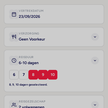
VERTREKDATUM
23/09/2026
VERZORGING
Geen Voorkeur
REISDUUR
6-10 dagen
6
7
8
9
10
8, 9, 10 dagen geselecteerd.
REISGEZELSCHAP
2 volwassenen