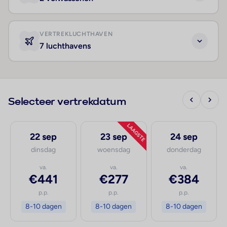
VERTREKLUCHTHAVEN
7 luchthavens
Selecteer vertrekdatum
LAAGSTE
22 sep
23 sep
24 sep
dinsdag
woensdag
donderdag
va.
va.
va.
€441
€277
€384
p.p.
p.p.
p.p.
8-10 dagen
8-10 dagen
8-10 dagen