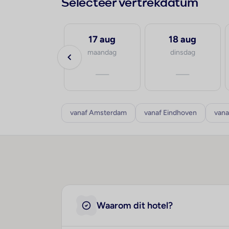
Selecteer vertrekdatum
16 aug
17 aug
18 aug
zondag
maandag
dinsdag
—
—
—
vanaf Amsterdam
vanaf Eindhoven
vana
Waarom dit hotel?