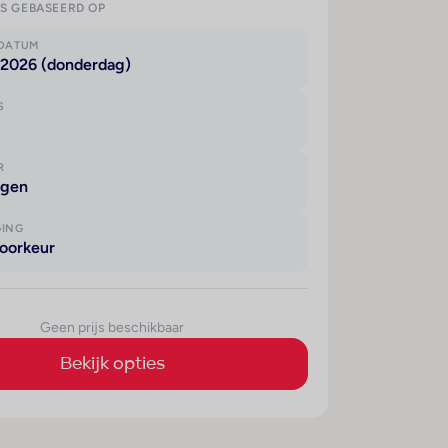
IS GEBASEERD OP
KDATUM
 2026 (donderdag)
S
R
agen
GING
oorkeur
Geen prijs beschikbaar
Bekijk opties