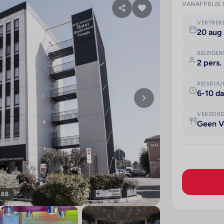
VANAFPRIJS 
VERTRE
20 aug
REIZIGER
2 pers.
REISDUU
6-10 d
VERZOR
Geen V
188