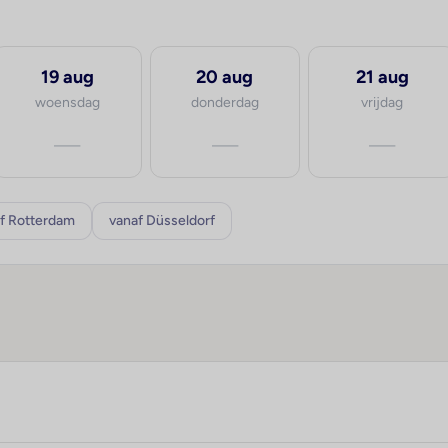
19 aug
20 aug
21 aug
woensdag
donderdag
vrijdag
—
—
—
f Rotterdam
vanaf Düsseldorf