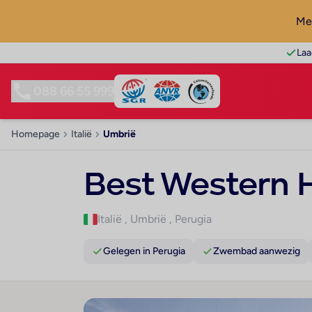
Mel
Laa
088 66 55 999
Homepage
Italië
Umbrië
Best Western H
Italië
,
Umbrië
,
Perugia
Gelegen in Perugia
Zwembad aanwezig