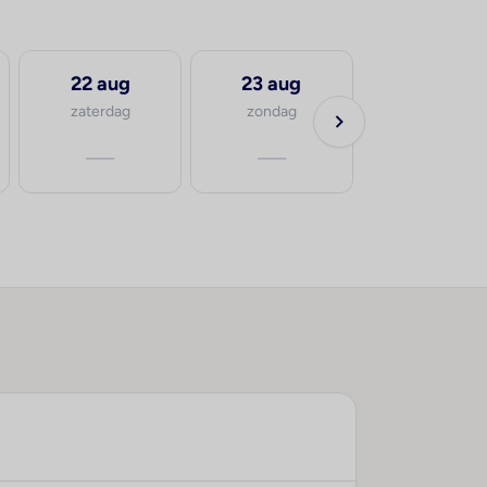
22 aug
23 aug
zaterdag
zondag
—
—