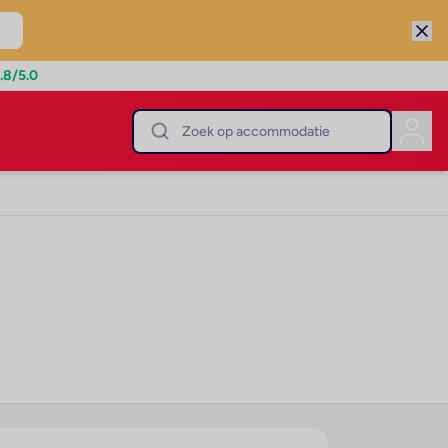
.8
/5.0