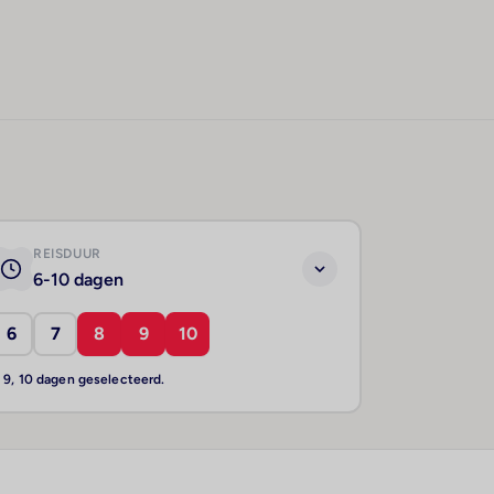
REISDUUR
6-10 dagen
6
7
8
9
10
, 9, 10 dagen geselecteerd.