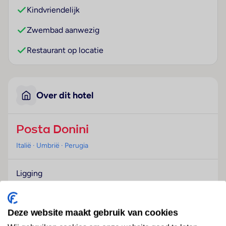
Kindvriendelijk
Zwembad aanwezig
Restaurant op locatie
Over dit hotel
Posta Donini
Italië
· Umbrië
· Perugia
Ligging
Dit historische hotel ligt in het hart van Umbrië, op
slechts 10 minuten rijden van Perugia. Het is een heel
bijzonder resort. Het ligt in de kleine stad San Martino
Deze website maakt gebruik van cookies
in Campo en wordt omringd door een grote