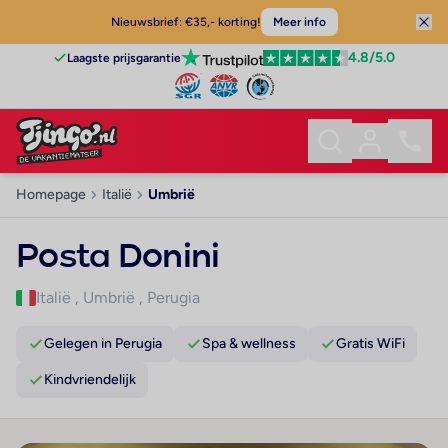
Nieuwsbrief: €35,- korting!
Meer info
4.8
/5.0
Laagste prijsgarantie
Homepage
Italië
Umbrië
Posta Donini
Italië
,
Umbrië
,
Perugia
Gelegen in Perugia
Spa & wellness
Gratis WiFi
Kindvriendelijk