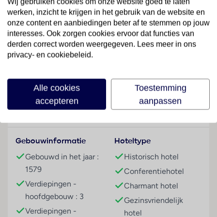
Wij gebruiken cookies om onze website goed te laten
botanische tuin. Het charmante hotel is een plek die
werken, inzicht te krijgen in het gebruik van de website en
de gasten zal betoveren door de mooie ligging en de
onze content en aanbiedingen beter af te stemmen op jouw
perfecte gastvrijheid.
interesses. Ook zorgen cookies ervoor dat functies van
derden correct worden weergegeven. Lees meer in ons
Hotelfaciliteiten
privacy- en cookiebeleid.
In een 3 verdiepingen tellend hoofdgebouw en een 2
Lees meer
verdiepingen tellend bijgebouw staan de gasten 48
niet-rokerskamers ter beschikking. Het vriendelijke
Alle cookies
Toestemming
personeel aan de receptie is graag bij alle vragen
accepteren
aanpassen
behulpzaam. Een bagagedepot en een kluis behoren
Faciliteiten
tot de faciliteiten van het hotel. In de openbare
ruimtes is Wi-Fi verkrijgbaar. De tourdesk biedt
Gebouwinformatie
Hoteltype
ondersteuning bij het boeken van excursies. Het hotel
beschikt over meerdere voor gehandicapten
Gebouwd in het jaar :
Historisch hotel
toegankelijke vrijetijdsbestedingen. 2 liften en
1579
Conferentiehotel
faciliteiten voor rolstoelgebruikers zijn voorhanden. Er
Verdiepingen -
Charmant hotel
zijn winkels die tot rondneuzen en flaneren
hoofdgebouw : 3
Gezinsvriendelijk
uitnodigen. Buiten biedt een tuin extra ruimte voor
Verdiepingen -
ontspanning en recreatie. Tot de overige
hotel