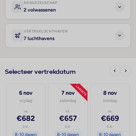
REISGEZELSCHAP
2 volwassenen
VERTREKLUCHTHAVEN
7 luchthavens
Selecteer vertrekdatum
LAAGSTE
6 nov
7 nov
8 nov
vrijdag
zaterdag
zondag
va.
va.
va.
€682
€657
€669
p.p.
p.p.
p.p.
8-10 dagen
8-10 dagen
8-10 dagen