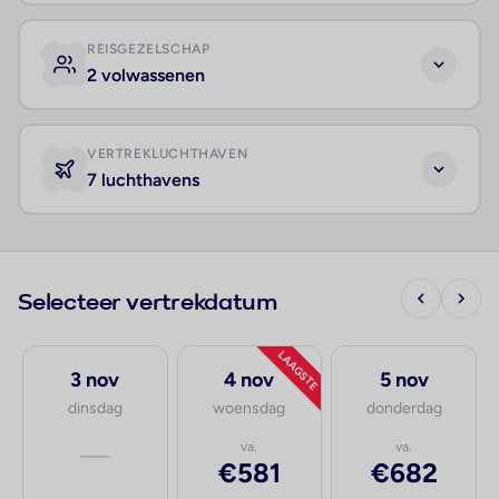
REISGEZELSCHAP
2 volwassenen
VERTREKLUCHTHAVEN
7 luchthavens
Selecteer vertrekdatum
LAAGSTE
3 nov
4 nov
5 nov
dinsdag
woensdag
donderdag
—
va.
va.
€581
€682