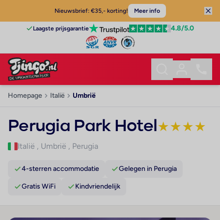
Nieuwsbrief: €35,- korting!
Meer info
4.8
/5.0
Laagste prijsgarantie
Homepage
Italië
Umbrië
Perugia Park Hotel
★
★
★
★
Italië
,
Umbrië
,
Perugia
4-sterren accommodatie
Gelegen in Perugia
Gratis WiFi
Kindvriendelijk