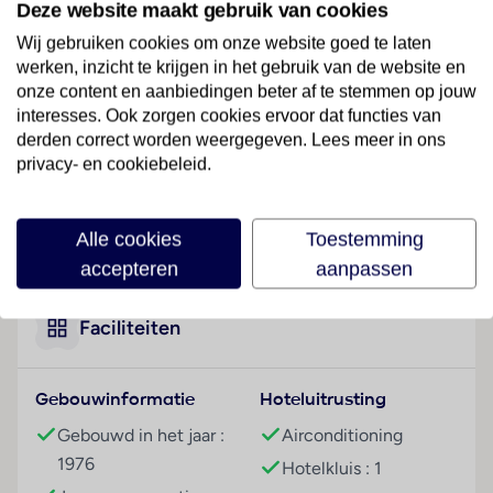
Deze website maakt gebruik van cookies
binnenstad van Perugia. Een halte van het openbaar
vervoer (ca. 200 m) kunt u gemakkelijk te voet
Wij gebruiken cookies om onze website goed te laten
werken, inzicht te krijgen in het gebruik van de website en
bereiken.
onze content en aanbiedingen beter af te stemmen op jouw
Hotelfaciliteiten
interesses. Ook zorgen cookies ervoor dat functies van
De 140 kamers, de suites, de 16 eenpersoons- en de
derden correct worden weergegeven. Lees meer in ons
privacy- en cookiebeleid.
94 tweepersoonskamers zijn verdeeld over 7
verdiepingen en zijn met een lift bereikbaar. Het
vriendelijke personeel aan de receptie is graag bij alle
Lees meer
Alle cookies
Toestemming
vragen behulpzaam. Een garderobe, een
accepteren
aanpassen
bagagedepot, een kluis en een wisselkantoor bieden
de nodige service. In de openbare ruimtes is Wi-Fi
verkrijgbaar. De tourdesk biedt ondersteuning bij het
Faciliteiten
boeken van excursies. Het hotel beschikt over
meerdere voor gehandicapten toegankelijke
Gebouwinformatie
Hoteluitrusting
vrijetijdsbestedingen. Het verblijf beschikt over
faciliteiten voor rolstoelgebruikers. Er zijn ook
Gebouwd in het jaar :
Airconditioning
winkels. De gasten kunnen voor een aangenaam
1976
Hotelkluis : 1
verblijf gebruikmaken van de verschillende