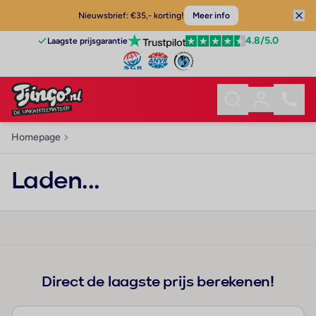
Nieuwsbrief: €35,- korting!
Meer info
4.8
/5.0
Laagste prijsgarantie
Homepage
Laden...
Direct de laagste prijs berekenen!