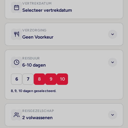
VERTREKDATUM
Selecteer vertrekdatum
VERZORGING
Geen Voorkeur
REISDUUR
6-10 dagen
6
7
8
9
10
8, 9, 10 dagen geselecteerd.
REISGEZELSCHAP
2 volwassenen