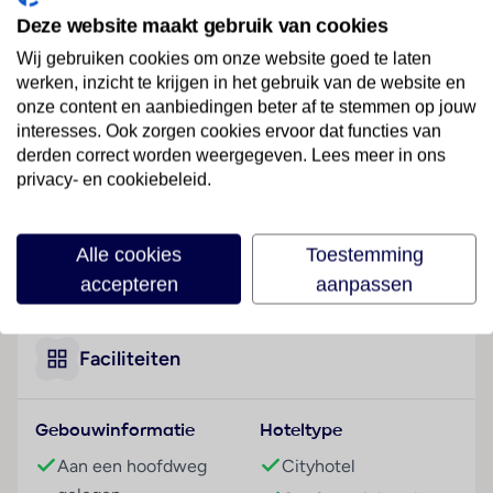
Dit hotel ligt op 3 km van de dichtstbijzijnde
Deze website maakt gebruik van cookies
snelwegafrit en ongeveer 10 min rijden van het
Wij gebruiken cookies om onze website goed te laten
historische stadscentrum. De gasten vinden
werken, inzicht te krijgen in het gebruik van de website en
restaurants, bars en bus- en treinstations binnen 2
onze content en aanbiedingen beter af te stemmen op jouw
minuten lopen van het designhotel. De winkels en
interesses. Ook zorgen cookies ervoor dat functies van
uitgaansgelegenheden liggen op ongeveer 10 min
derden correct worden weergegeven. Lees meer in ons
rijden. Het skigebied Folgaria ligt op 40 min rijden van
privacy- en cookiebeleid.
het hotel en de nabijgelegen steden zijn onder meer
Verona (40 km), Padova (30 km) en Venetië (60 km).
Alle cookies
Toestemming
Lees meer
Hotelfaciliteiten
accepteren
aanpassen
De 10 eenpersoons- en de 82 tweepersoonskamers
zijn verdeeld over 4 verdiepingen en zijn met een lift
bereikbaar. Het vriendelijke personeel aan de receptie
Faciliteiten
is graag bij alle vragen behulpzaam. Een bagagedepot,
een kluis, een wisselkantoor en een geldautomaat
Gebouwinformatie
Hoteltype
bieden de nodige service. In de openbare ruimtes is
Wi-Fi verkrijgbaar. Het hotel beschikt over
Aan een hoofdweg
Cityhotel
verschillende faciliteiten die voor gehandicapten