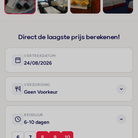
+299
Direct de laagste prijs berekenen!
VERTREKDATUM
24/08/2026
VERZORGING
Geen Voorkeur
REISDUUR
6-10 dagen
6
7
8
9
10