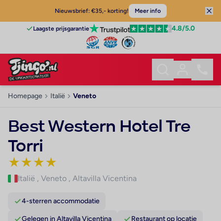
Nieuwsbrief: €35,- korting!
Meer info
4.8
/5.0
Laagste prijsgarantie
Homepage
Italië
Veneto
Best Western Hotel Tre
Torri
★
★
★
★
Italië
,
Veneto
,
Altavilla Vicentina
4-sterren accommodatie
Gelegen in Altavilla Vicentina
Restaurant op locatie