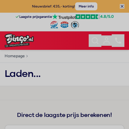
Nieuwsbrief: €35,- korting!
Meer info
4.8
/5.0
Laagste prijsgarantie
Homepage
Laden...
Direct de laagste prijs berekenen!