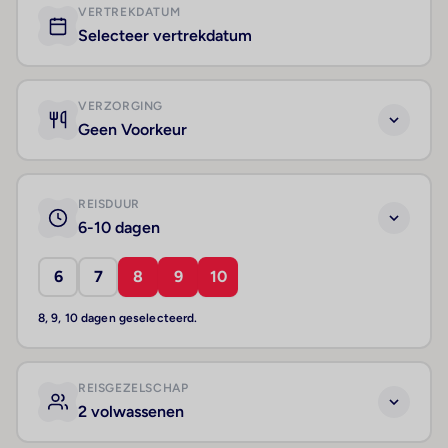
VERTREKDATUM
Selecteer vertrekdatum
VERZORGING
Geen Voorkeur
REISDUUR
6-10 dagen
6
7
8
9
10
8, 9, 10 dagen geselecteerd.
REISGEZELSCHAP
2 volwassenen