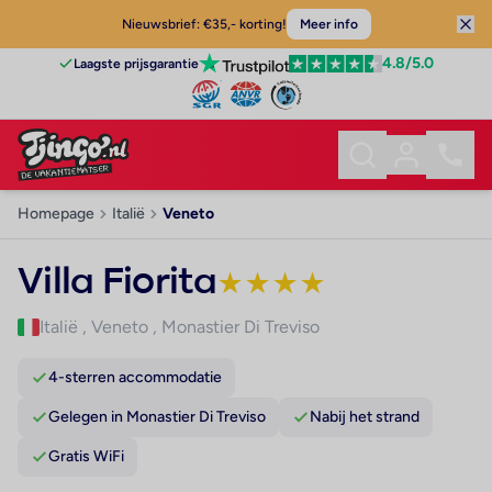
Nieuwsbrief: €35,- korting!
Meer info
4.8
/5.0
Laagste prijsgarantie
Homepage
Italië
Veneto
Villa Fiorita
★
★
★
★
Italië
,
Veneto
,
Monastier Di Treviso
4-sterren accommodatie
Gelegen in Monastier Di Treviso
Nabij het strand
Gratis WiFi