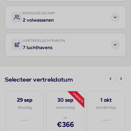
REISGEZELSCHAP
2 volwassenen
VERTREKLUCHTHAVEN
7 luchthavens
Selecteer vertrekdatum
LAAGSTE
29 sep
30 sep
1 okt
dinsdag
woensdag
donderdag
—
va.
—
€366