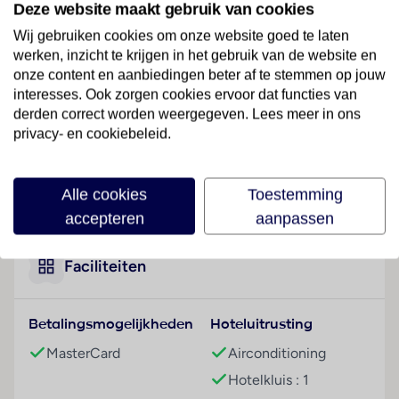
Deze website maakt gebruik van cookies
Monastier di Treviso.
Wij gebruiken cookies om onze website goed te laten
Hotelfaciliteiten
werken, inzicht te krijgen in het gebruik van de website en
Het vriendelijke personeel aan de receptie is graag bij
onze content en aanbiedingen beter af te stemmen op jouw
alle vragen behulpzaam. Tot het serviceaanbod
interesses. Ook zorgen cookies ervoor dat functies van
derden correct worden weergegeven. Lees meer in ons
behoren een bagagedepot, een kluis en een
privacy- en cookiebeleid.
wisselkantoor. Via Wi-Fi hebben de gasten toegang
tot het internet. De tourdesk biedt ondersteuning bij
het boeken van excursies. Het complex beschikt over
Lees meer
Alle cookies
Toestemming
meerdere voor gehandicapten toegankelijke
accepteren
aanpassen
vrijetijdsbestedingen. Het complex beschikt over
faciliteiten voor rolstoelgebruikers en een lift. Naast
een souvenirwinkel zijn andere winkels voorhanden.
Faciliteiten
Op het terrein van het verblijf bevinden zich een
mooie tuin en een fraaie speelplaats. Wie met de auto
Betalingsmogelijkheden
Hoteluitrusting
komt, kan hem (kosteloos) op het parkeerterrein van
het hotel parkeren. Tot de aangeboden faciliteiten
MasterCard
Airconditioning
behoren een 24-uurs beveiligingsdienst, een
Hotelkluis : 1
oppasservice, een Kinderopvang, een transferservice,