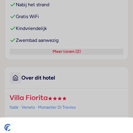
Nabij het strand
Gratis WiFi
Kindvriendelijk
Zwembad aanwezig
Meer tonen (2)
Over dit hotel
Villa Fiorita
Italië
· Veneto
· Monastier Di Treviso
Ligging
Dit hotel ligt op ca. 20 km van het strand, centraal in