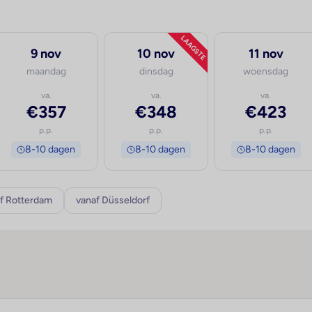
LAAGSTE
9 nov
10 nov
11 nov
maandag
dinsdag
woensdag
va.
va.
va.
€357
€348
€423
p.p.
p.p.
p.p.
8-10 dagen
8-10 dagen
8-10 dagen
f Rotterdam
vanaf Düsseldorf