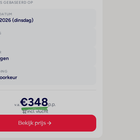
IS GEBASEERD OP
KDATUM
2026 (dinsdag)
S
R
agen
GING
oorkeur
€348
p.p.
v.a.
incl. vlucht
Bekijk prijs