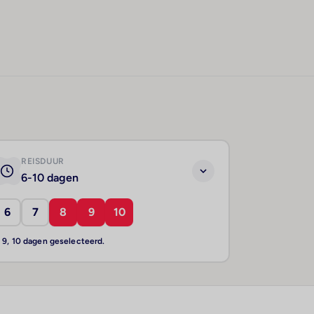
REISDUUR
6-10 dagen
6
7
8
9
10
, 9, 10 dagen geselecteerd.