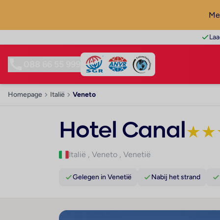
Mel
Laa
088 66 55 999
Homepage
Italië
Veneto
Hotel Canal
★
★
Italië
,
Veneto
,
Venetië
Gelegen in Venetië
Nabij het strand