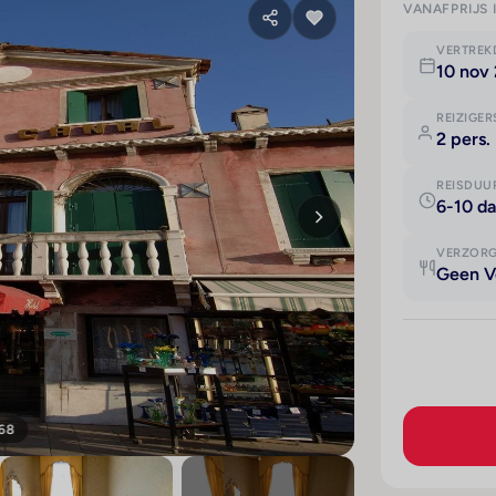
VANAFPRIJS 
VERTRE
10 nov 
REIZIGER
2 pers.
REISDUU
6-10 d
VERZOR
Geen V
 68