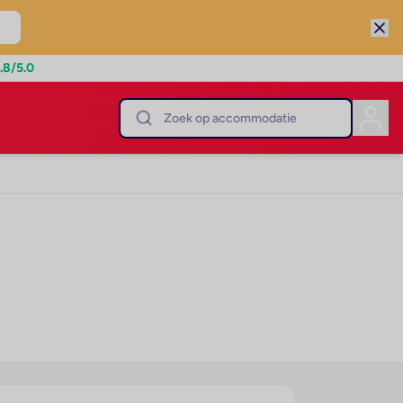
.8
/5.0