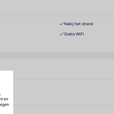
Nabij het strand
Gratis WiFi
,
nt en
orgen