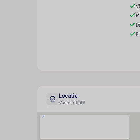
V
Creditcards
De volgende creditcards worden in het ver
M
D
P
Locatie
Venetië
, Italië
Afstanden
Hyg