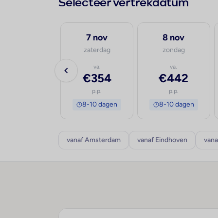
Selecteer vertrekdatum
30 sep
7 nov
8 nov
woensdag
zaterdag
zondag
va.
va.
va.
€694
€354
€442
p.p.
p.p.
p.p.
8-10 dagen
8-10 dagen
8-10 dagen
vanaf Amsterdam
vanaf Eindhoven
vana