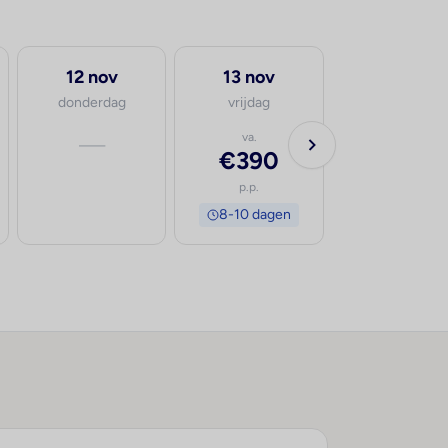
12 nov
13 nov
donderdag
vrijdag
—
va.
€390
p.p.
8-10 dagen