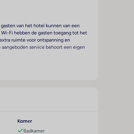
e gasten van het hotel kunnen van een
a Wi-Fi hebben de gasten toegang tot het
 extra ruimte voor ontspanning en
de aangeboden service behoort een eigen
kamers. De kamers beschikken over een
s en een minibar beschikbaar. Ook een
 verkrijgbaar. Bovendien zijn een telefoon,
. Voor het dagelijks gebruik zijn een föhn
Multilingual, powered by www.giata.com for
Kamer
veerd.
Badkamer