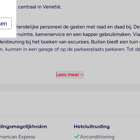
strand, centraal in Venetië.
sen
t het vriendelijke personeel de gasten met raad en daad bij. D
, een tv-ruimte, kamerservice en een kapper gebruikmaken. Vi
dersteuning bij het boeken van excursies. Buiten biedt een tuin
n, kunnen in een garage of op de parkeerplaats parkeren. Tot 
Lees meer
e verwarming zorgen voor een aangename luchtcirculatie in de 
ra bedden kunnen worden aangevraagd. Bovendien zijn een klui
ieningen. Een strijkset is voor het extra comfort van de gasten
e badkamers zijn uitgerust met een douche, een bad en een bidet
eschikt over niet-rokerskamers. Copyright GIATA 2004 - 2026. 
lingsmogelijkheden
Hoteluitrusting
taurant en een bar. Dagelijks wordt een voedzaam ontbijt geser
merican Express
Airconditioning