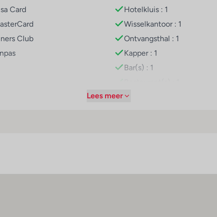
isa Card
Hotelkluis : 1
blijf geaccepteerd: American Express, Visa, Diners Club en Mas
asterCard
Wisselkantoor : 1
iners Club
Ontvangsthal : 1
inpas
Kapper : 1
Bar(s) : 1
Restaurant(s) : 1
Lees meer
Internetaansluiting
WiFi hotspot
Roomservice
Parkeerplaats
Parkeergarage
Tv-lounge : 1
Huisdieren
iëne