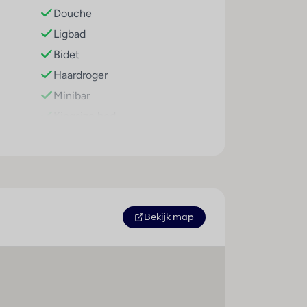
Douche
terCard.
Ligbad
Bidet
Haardroger
Minibar
Kingsize bed
Airconditioning (centraal
geregeld)
Centrale verwarming
Kluis
Televisie
Bekijk map
Tweepersoonsbed