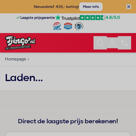
Nieuwsbrief: €35,- korting!
Meer info
4.8
/5.0
Laagste prijsgarantie
Homepage
Laden...
Direct de laagste prijs berekenen!