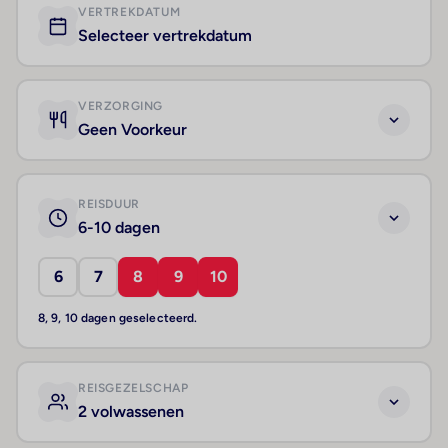
VERTREKDATUM
Selecteer vertrekdatum
VERZORGING
Geen Voorkeur
REISDUUR
6-10 dagen
6
7
8
9
10
8, 9, 10 dagen geselecteerd.
REISGEZELSCHAP
2 volwassenen