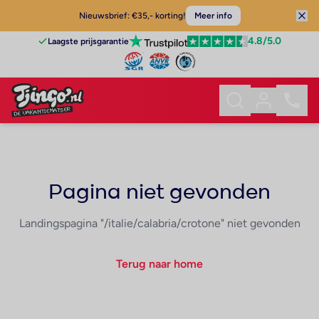
Nieuwsbrief: €35,- korting!
Meer info
4.8
/5.0
Laagste prijsgarantie
Pagina niet gevonden
Landingspagina "/italie/calabria/crotone" niet gevonden
Terug naar home